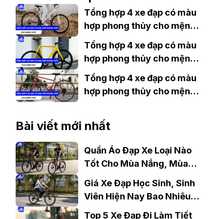
Tổng hợp 4 xe đạp có màu
hợp phong thủy cho mệnh
Thủy
Tổng hợp 4 xe đạp có màu
hợp phong thủy cho mệnh
Kim
Tổng hợp 4 xe đạp có màu
hợp phong thủy cho mệnh
Thổ
Bài viết mới nhất
Quần Áo Đạp Xe Loại Nào
Tốt Cho Mùa Nắng, Mùa
Mưa?
Giá Xe Đạp Học Sinh, Sinh
Viên Hiện Nay Bao Nhiêu?
Gợi Ý Mẫu Đáng Mua
Top 5 Xe Đạp Đi Làm Tiết