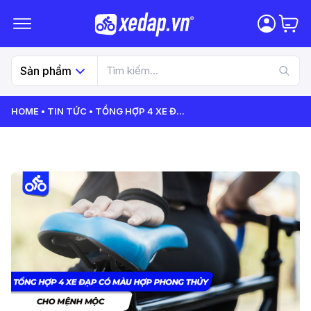
Sản phẩm
HOME
TIN TỨC
TỔNG HỢP 4 XE Đ
...