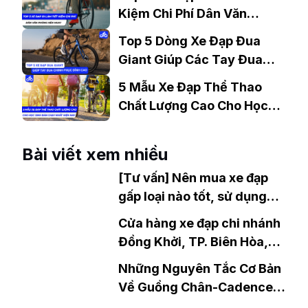
Kiệm Chi Phí Dân Văn
Phòng Nên Mua?
Top 5 Dòng Xe Đạp Đua
Giant Giúp Các Tay Đua
Chinh Phục Đỉnh Cao
5 Mẫu Xe Đạp Thể Thao
Chất Lượng Cao Cho Học
Sinh Bán Chạy Nhất Hiện
Nay
Bài viết xem nhiều
[Tư vấn] Nên mua xe đạp
gấp loại nào tốt, sử dụng
bền lâu?
Cửa hàng xe đạp chi nhánh
Đồng Khởi, TP. Biên Hòa,
Đồng Nai
Những Nguyên Tắc Cơ Bản
Về Guồng Chân-Cadence
Khi Đạp Xe