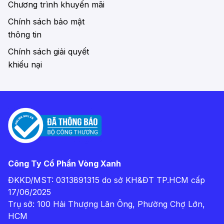
Chương trình khuyến mãi
Chính sách bảo mật
thông tin
Chính sách giải quyết
khiếu nại
Công Ty Cổ Phần Vòng Xanh
ĐKKD/MST: 0313891315 do sở KH&ĐT TP.HCM cấp
17/06/2025
Trụ sở: 100 Hải Thượng Lãn Ông, Phường Chợ Lớn,
HCM