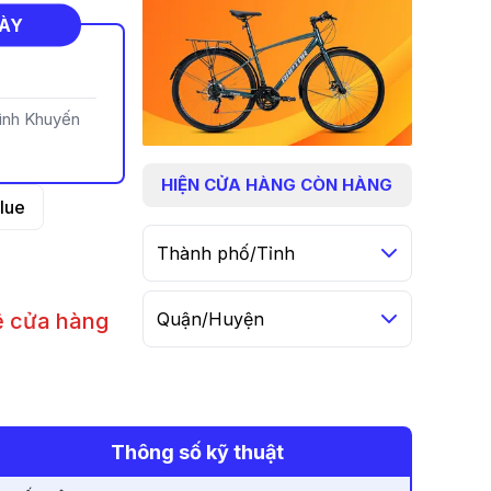
NÀY
rình Khuyến
HIỆN
CỬA HÀNG CÒN HÀNG
lue
Thành phố/Tỉnh
hệ cửa hàng
Quận/Huyện
n
Thông số kỹ thuật