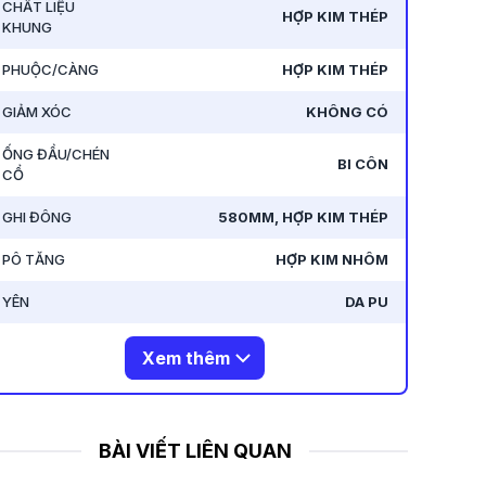
CHẤT LIỆU
HỢP KIM THÉP
KHUNG
PHUỘC/CÀNG
HỢP KIM THÉP
GIẢM XÓC
KHÔNG CÓ
ỐNG ĐẦU/CHÉN
BI CÔN
CỔ
GHI ĐÔNG
580MM, HỢP KIM THÉP
PÔ TĂNG
HỢP KIM NHÔM
YÊN
DA PU
Xem thêm
BÀI VIẾT LIÊN QUAN