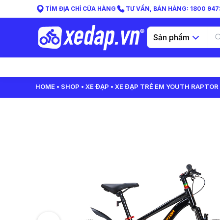
TÌM ĐỊA CHỈ CỬA HÀNG
TƯ VẤN, BÁN HÀNG: 1800 9473
Sản phẩm
HOME
SHOP
XE ĐẠP
XE ĐẠP TRẺ EM YOUTH RAPTOR 