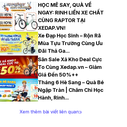
HỌC MÊ SAY, QUÀ VỀ
NGAY: RINH LIỀN XE CHẤT
CÙNG RAPTOR TẠI
XEDAP.VN!
Xe Đạp Học Sinh – Rộn Rã
Mùa Tựu Trường Cùng Ưu
Đãi Thả Ga
...
Săn Sale Xả Kho Deal Cực
To Cùng Xedap.vn – Giảm
Giá Đến 50%++
Tháng 6 Hè Sang – Quà Bé
Ngập Tràn | Chăm Chỉ Học
Hành, Rinh
...
Xem thêm bài viết liên quan