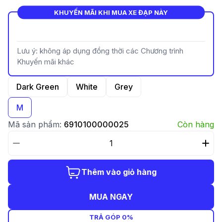
KHUYẾN MÃI KHI MUA XE ĐẠP NÀY
i.
Lưu ý: không áp dụng đồng thời các Chương trình
Khuyến mãi khác
Dark Green
White
Grey
M
Mã sản phẩm:
6910100000025
Còn hàng
Thêm vào giỏ hàng
MUA NGAY
TRẢ GÓP 0%