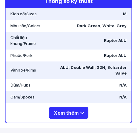
Thông số kỹ thuật
-
144 Nguyễn Oanh, Gò Vấp, Hồ Chí Minh 700000,
Kích cỡ/Sizes
M
Vietnam
.
Màu sắc/Colors
Dark Green, White, Grey
Chất liệu
Raptor ALU
khung/Frame
Phuộc/Fork
Raptor ALU
ALU, Double Wall, 32H, Scharder
Vành xe/Rims
Valve
Đùm/Hubs
N/A
Căm/Spokes
N/A
Xem thêm