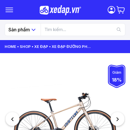
Sản phẩm
HOME
SHOP
XE ĐẠP
XE ĐẠP ĐƯỜNG PH
...
Giảm
18%