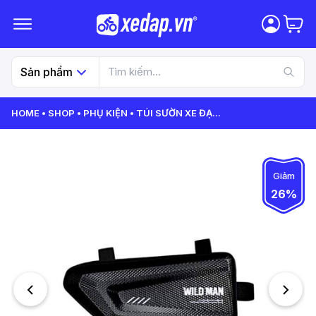
Sản phẩm
HOME
SHOP
PHỤ KIỆN
TÚI SƯỜN XE ĐẠ
...
Giảm
26%