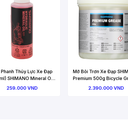
 Phanh Thủy Lực Xe Đạp
Mỡ Bôi Trơn Xe Đạp SH
ml) SHIMANO Mineral Oil,
Premium 500g Bicycle G
OIL, Bulk, Disc Brake Oil
259.000 VND
2.390.000 VND