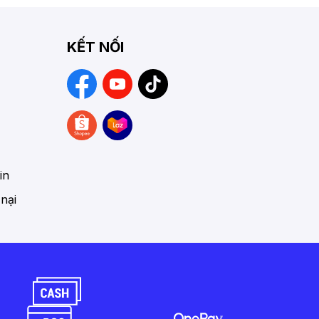
KẾT NỐI
in
 nại