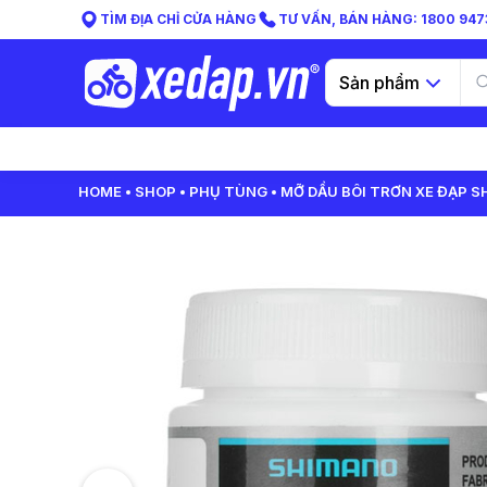
TÌM ĐỊA CHỈ CỬA HÀNG
TƯ VẤN, BÁN HÀNG: 1800 9473
Sản phẩm
HOME
SHOP
PHỤ TÙNG
MỠ DẦU BÔI TRƠN XE ĐẠP S