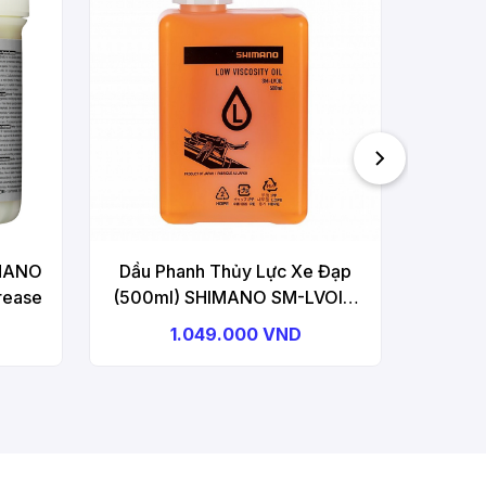
(500ml
SM-DBO
IMANO
Dầu Phanh Thủy Lực Xe Đạp
rease
(500ml) SHIMANO SM-LVOIL,
(Low Viscosity Oil), Disc Brake
1.049.000 VND
Oil