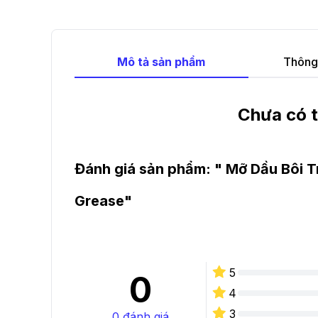
Mô tả sản phẩm
Thông 
Chưa có t
Đánh giá sản phẩm: "
Mỡ Dầu Bôi T
Grease
"
5
0
4
3
0
đánh giá