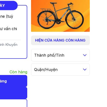
NÀY
ine (tuỳ
ư vấn chi
HIỆN
CỬA HÀNG CÒN HÀNG
rình Khuyến
Thành phố/Tỉnh
Quận/Huyện
Còn hàng
hàng