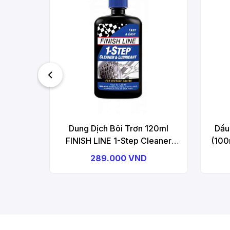
Dung Dịch Bôi Trơn 120ml
Dầu
FINISH LINE 1-Step Cleaner
(100
Lube
SM-DB
289.000 VND