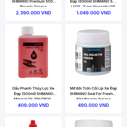
SHIMANO Premium 500g
Đạp (500ml) SHIMANO SM-
Bicycle Grease
LVOIL, (Low Viscosity Oil),
Disc Brake Oil
2.390.000 VND
1.049.000 VND
Dầu Phanh Thủy Lực Xe
Mỡ Bôi Trơn Cối Líp Xe Đạp
Đạp (500ml) SHIMANO
SHIMANO Seal For Freehub
Mineral Oil, SM-DBOIL,
50g Bicycle Grease
Bulk, Disc Brake Oil
Freehub
409.000 VND
490.000 VND