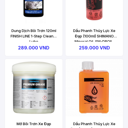
Dung Dịch Bôi Trơn 120ml
Dầu Phanh Thủy Lực Xe
FINISH LINE 1-Step Cleaner
Đạp (100ml) SHIMANO
Lube
Mineral Oil, SM-DBOIL,
Bulk, Disc Brake Oil
289.000 VND
259.000 VND
Mỡ Bôi Trơn Xe Đạp
Dầu Phanh Thủy Lực Xe