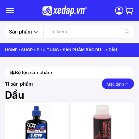
Sản phẩm
HOME
SHOP
PHỤ TÙNG
SẢN PHẨM BẢO DƯ
...
DẦU
Bộ lọc sản phẩm
11
sản phẩm
Mặc định
Dầu