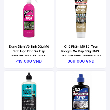
Dung Dịch Vệ Sinh Dầu Mỡ
Chế Phẩm Mỡ Bôi Trơn
Sinh Học Cho Xe Đạp
Vòng Bi Xe Đạp 60g FINISH
1000ml Dạng Xịt FINISH
LINE Ceramic Grease Tube
LINE Super Bike Wash
419.000 VND
369.000 VND
Spray Bottle