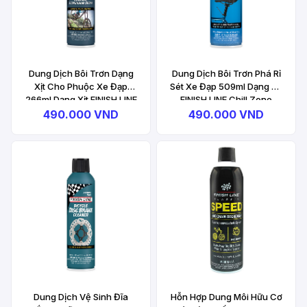
Dung Dịch Bôi Trơn Dạng
Dung Dịch Bôi Trơn Phá Rỉ
Xịt Cho Phuộc Xe Đạp
Sét Xe Đạp 509ml Dạng Xịt
266ml Dạng Xịt FINISH LINE
FINISH LINE Chill Zone
Max Suspension Spray
Aerosol
490.000 VND
490.000 VND
Aerosol
Dung Dịch Vệ Sinh Đĩa
Hỗn Hợp Dung Môi Hữu Cơ