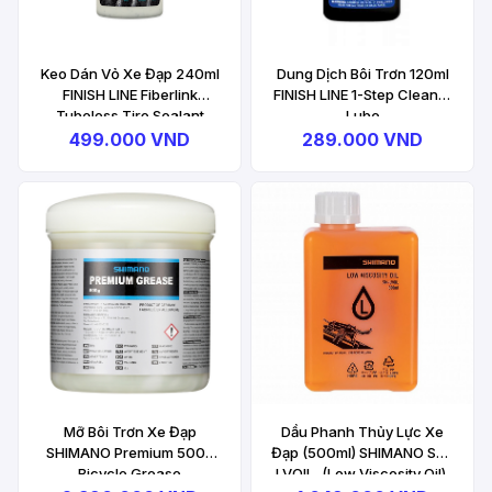
Keo Dán Vỏ Xe Đạp 240ml
Dung Dịch Bôi Trơn 120ml
FINISH LINE Fiberlink
FINISH LINE 1-Step Cleaner
Tubeless Tire Sealant
Lube
499.000 VND
289.000 VND
Mỡ Bôi Trơn Xe Đạp
Dầu Phanh Thủy Lực Xe
SHIMANO Premium 500g
Đạp (500ml) SHIMANO SM-
Bicycle Grease
LVOIL, (Low Viscosity Oil),