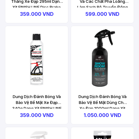
Thắng Xe Đạp 295ml Dạng
Và Các Chất Pha Loãng
Xịt FINISH LINE Disc Brake
Làm Sạch Bộ Truyền Động
Cleaner Aerosol
Xe Đạp 558ml Dạng Xịt
359.000 VND
599.000 VND
FINISH LINE Speed
Degreaser Aerosol
Dung Dịch Đánh Bóng Và
Dung Dịch Đánh Bóng Và
Bảo Vệ Bề Mặt Xe Đạp
Bảo Vệ Bề Mặt Dùng Cho
340g Dạng Xịt FINISH LINE
Xe Đạp 1000ml Dạng Xịt
Ceramic Polish &
FINISH LINE Ceramic
359.000 VND
1.050.000 VND
Protectant Aerosol
Showroom Polish &
Protectant Spray Bottle