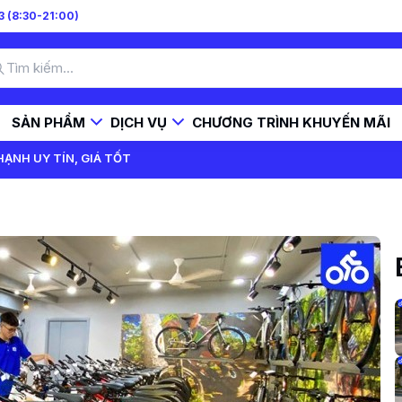
 (8:30-21:00)
SẢN PHẨM
DỊCH VỤ
CHƯƠNG TRÌNH KHUYẾN MÃI
HẠNH UY TÍN, GIÁ TỐT