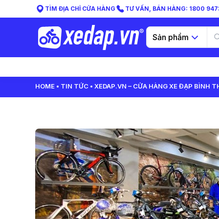
TÌM ĐỊA CHỈ CỬA HÀNG
TƯ VẤN, BÁN HÀNG: 1800 9473
Sản phẩm
HOME
TIN TỨC
XEDAP.VN – CỬA HÀNG XE ĐẠP BÌNH T