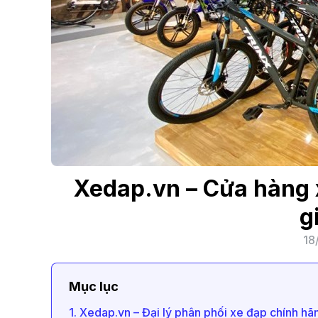
Xedap.vn – Cửa hàng x
g
18
Mục lục
1. Xedap.vn – Đại lý phân phối xe đạp chính hãn