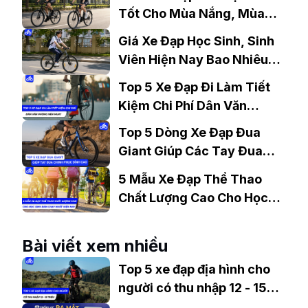
Tốt Cho Mùa Nắng, Mùa
Mưa?
Giá Xe Đạp Học Sinh, Sinh
Viên Hiện Nay Bao Nhiêu?
Gợi Ý Mẫu Đáng Mua
Top 5 Xe Đạp Đi Làm Tiết
Kiệm Chi Phí Dân Văn
Phòng Nên Mua?
Top 5 Dòng Xe Đạp Đua
Giant Giúp Các Tay Đua
Chinh Phục Đỉnh Cao
5 Mẫu Xe Đạp Thể Thao
Chất Lượng Cao Cho Học
Sinh Bán Chạy Nhất Hiện
Nay
Bài viết xem nhiều
Top 5 xe đạp địa hình cho
người có thu nhập 12 - 15
triệu