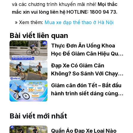
và các chương trình khuyến mãi nhé!
Mọi thắc
mắc xin vui lòng liên hệ HOTLINE: 1800 94 73.
» Xem thêm:
Mua xe đạp thể thao ở Hà Nội
Bài viết liên quan
Thực Đơn Ăn Uống Khoa
Học Để Giảm Cân Hiệu Quả,
An Toàn
Đạp Xe Có Giảm Cân
Không? So Sánh Với Chạy
Bộ?
Giảm cân đón Tết – Bắt đầu
hành trình siết dáng cùng
xe đạp ngay hôm nay!
Bài viết mới nhất
Quần Áo Đạp Xe Loại Nào