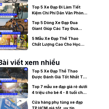
Gợi Ý Mẫu Đáng Mua
Top 5 Xe Đạp Đi Làm Tiết
Kiệm Chi Phí Dân Văn Phòng
Nên Mua?
Top 5 Dòng Xe Đạp Đua
Giant Giúp Các Tay Đua
Chinh Phục Đỉnh Cao
5 Mẫu Xe Đạp Thể Thao
Chất Lượng Cao Cho Học
Sinh Bán Chạy Nhất Hiện
Nay
Bài viết xem nhiều
Top 5 Xe Đạp Thể Thao
Được Đánh Giá Tốt Nhất Tại
TP. Hồ Chí Minh
Top 7 mẫu xe đạp giá rẻ dưới
4 triệu cho bé 4 - 8 tuổi chất
lượng tốt
Cửa hàng phụ tùng xe đạp
TP.HCM giá tốt, uy tín