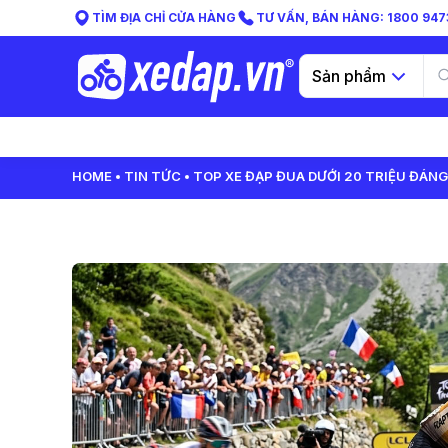
TÌM ĐỊA CHỈ CỬA HÀNG
TƯ VẤN, BÁN HÀNG: 1800 9473
Sản phẩm
HOME
TIN TỨC
TOP XE ĐẠP ĐUA DƯỚI 20 TRIỆU ĐÁN