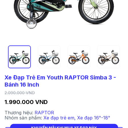
Xe Đạp Trẻ Em Youth RAPTOR Simba 3 -
Bánh 16 Inch
2.090.000 VND
1.990.000 VND
Thương hiệu:
RAPTOR
Nhóm sản phẩm:
Xe đạp trẻ em
,
Xe đạp 16"-18"
KHUYẾN MÃI KHI MUA XE ĐẠP NÀY