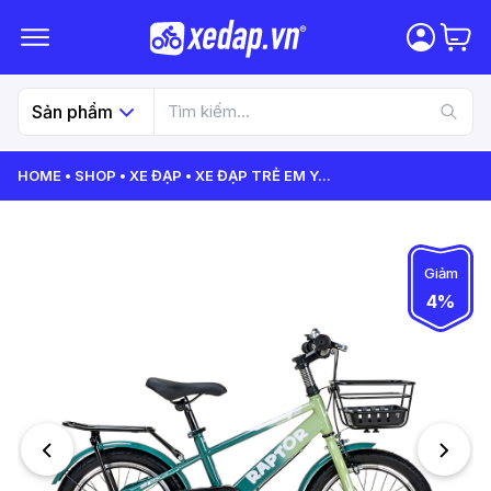
Sản phẩm
HOME
SHOP
XE ĐẠP
XE ĐẠP TRẺ EM Y
...
Giảm
4%