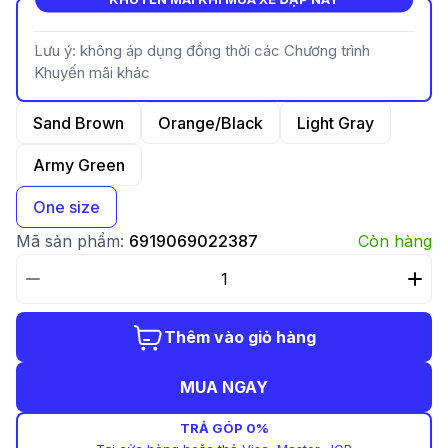
Lưu ý: không áp dụng đồng thời các Chương trình
Khuyến mãi khác
Sand Brown
Orange/Black
Light Gray
Army Green
One size
Mã sản phẩm:
6919069022387
Còn hàng
Thêm vào giỏ hàng
MUA NGAY
TRẢ GÓP 0%