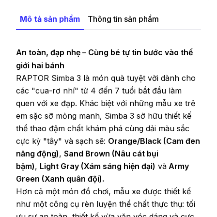
202 Đặng Văn Bi , Phường Thủ Đức. TP Hồ Chí
Mô tả sản phẩm
Thông tin sản phẩm
Minh
.
-
144 Nguyễn Oanh, Gò Vấp, Hồ Chí Minh 700000,
An toàn, đạp nhẹ – Cùng bé tự tin bước vào thế
Vietnam
.
giới hai bánh
RAPTOR Simba 3 là món quà tuyệt vời dành cho
các "cua-rơ nhí" từ 4 đến 7 tuổi bắt đầu làm
quen với xe đạp. Khác biệt với những mẫu xe trẻ
em sặc sỡ mỏng manh, Simba 3 sở hữu thiết kế
thể thao đậm chất khám phá cùng dải màu sắc
cực kỳ "tây" và sạch sẽ:
Orange/Black (Cam đen
năng động)
,
Sand Brown (Nâu cát bụi
bặm)
,
Light Gray (Xám sáng hiện đại)
và
Army
Green (Xanh quân đội).
Hơn cả một món đồ chơi, mẫu xe được thiết kế
như một công cụ rèn luyện thể chất thực thụ: tối
ưu sự an toàn, thiết kế vừa vặn vóc dáng và cực