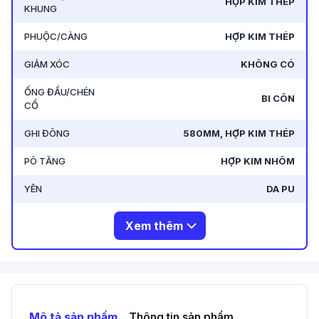
HỢP KIM THÉP
KHUNG
PHUỘC/CÀNG
HỢP KIM THÉP
GIẢM XÓC
KHÔNG CÓ
ỐNG ĐẦU/CHÉN
BI CÔN
CỔ
GHI ĐÔNG
580MM, HỢP KIM THÉP
PÔ TĂNG
HỢP KIM NHÔM
YÊN
DA PU
Xem thêm
Mô tả sản phẩm
Thông tin sản phẩm