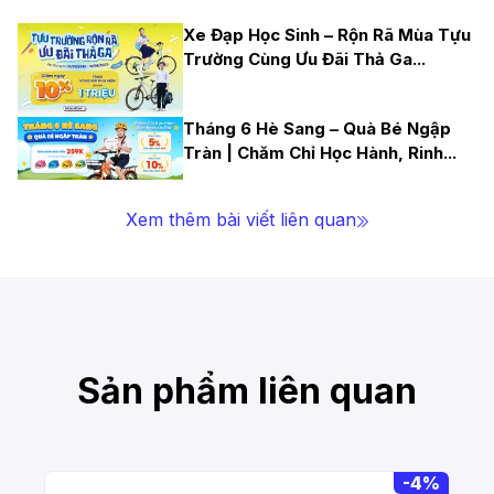
Xe Đạp Học Sinh – Rộn Rã Mùa Tựu
Trường Cùng Ưu Đãi Thả Ga
...
Tháng 6 Hè Sang – Quà Bé Ngập
Tràn | Chăm Chỉ Học Hành, Rinh
...
Xem thêm bài viết liên quan
Sản phẩm liên quan
-
4%