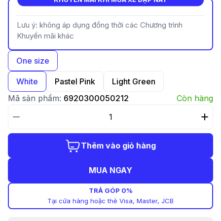
Lưu ý: không áp dụng đồng thời các Chương trình
Khuyến mãi khác
One size
White
Pastel Pink
Light Green
Mã sản phẩm:
6920300050212
Còn hàng
Thêm vào giỏ hàng
MUA NGAY
TRẢ GÓP 0%
Tại cửa hàng hoặc thẻ Visa, Master, JCB