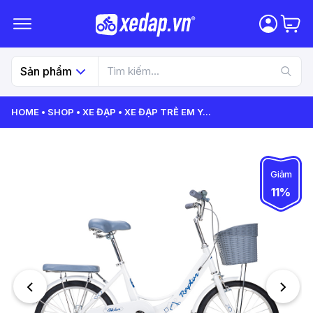
Sản phẩm
HOME
SHOP
XE ĐẠP
XE ĐẠP TRẺ EM Y
...
Giảm
11%