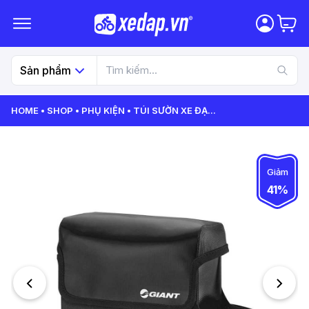
Sản phẩm
HOME
SHOP
PHỤ KIỆN
TÚI SƯỜN XE ĐẠ
...
Giảm
41%