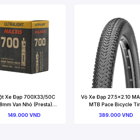
ột Xe Đạp 700X33/50C
Vỏ Xe Đạp 27.5x2.10 M
8mm Van Nhỏ (Presta)
MTB Pace Bicycle Ti
S Ultralight Bicycle Tube
149.000 VND
389.000 VND