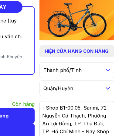
NÀY
ine (tuỳ
ư vấn chi
HIỆN
CỬA HÀNG CÒN HÀNG
rình Khuyến
Thành phố/Tỉnh
Quận/Huyện
Còn hàng
-
Shop B1-00.05, Sarimi, 72
hàng
Nguyễn Cơ Thạch, Phường
An Lợi Đông, TP. Thủ Đức,
TP. Hồ Chí Minh - Nay Shop