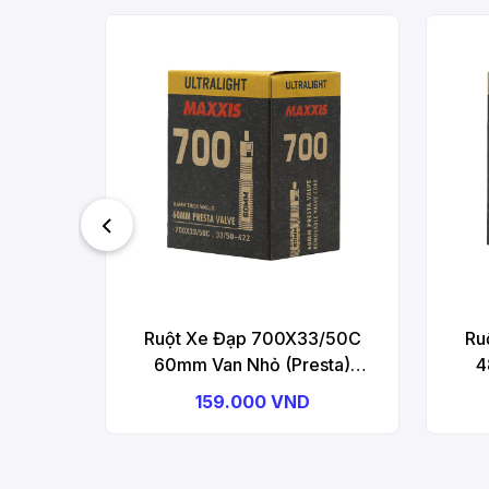
Ruột Xe Đạp 700X33/50C
Ru
60mm Van Nhỏ (Presta)
4
MAXXIS Ultralight Bicycle Tube
MAXXI
159.000 VND