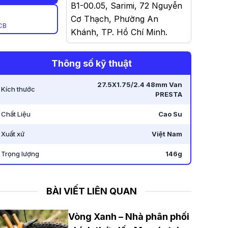
B1-00.05, Sarimi, 72 Nguyễn
Cơ Thạch, Phường An
CB
Khánh, TP. Hồ Chí Minh
.
-
585 Nguyễn Duy Trinh,
Thông số kỹ thuật
Phường Bình Trưng Đông,
TP. Thủ Đức, TP. Hồ Chí
27.5X1.75/2.4 48mm Van
Kích thước
PRESTA
Minh - Nay 585 Nguyễn Duy
Trinh, Phường Bình Trưng,
Chất Liệu
Cao Su
TP. Hồ Chí Minh
.
Xuất xứ
Việt Nam
-
63C Võ Thị Sáu, Phường 6,
Trọng lượng
146g
Quận 3, TP. Hồ Chí Minh -
Nay 63C Võ Thị Sáu, Phường
Võ Thị Sáu, TP. Hồ Chí Minh
.
BÀI VIẾT LIÊN QUAN
-
458 Nguyễn Thị Thập,
Vòng Xanh – Nhà phân phối