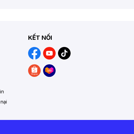
KẾT NỐI
in
 nại