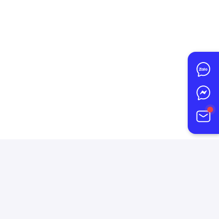
-
122 Tên Lửa, Phường Bình
Trị Đông B, Quận Bình Tân,
TP. Hồ Chí Minh - Nay 122
Tên Lửa, Phường An Lạc, TP.
Hồ Chí Minh
.
-
14/1A Tô Ký, Xã Thới Tam
Thôn, Huyện Hóc Môn, TP.
Hồ Chí Minh - Nay 14/1A Tô
Ký, Xã Đông Thạnh, TP. Hồ
Chí Minh
.
-
200-202 Đặng Văn Bi ,
Phường Trường Thọ, Thành
Phố Thủ Đức, TP Hồ Chí
Minh - Nay 200-202 Đặng
Văn Bi , Phường Thủ Đức. TP