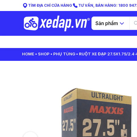
TÌM ĐỊA CHỈ CỬA HÀNG
TƯ VẤN, BÁN HÀNG: 1800 9473
Sản phẩm
HOME
SHOP
PHỤ TÙNG
RUỘT XE ĐẠP 27.5X1.75/2.