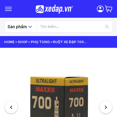
Sản phẩm
HOME
SHOP
PHỤ TÙNG
RUỘT XE ĐẠP 700
...