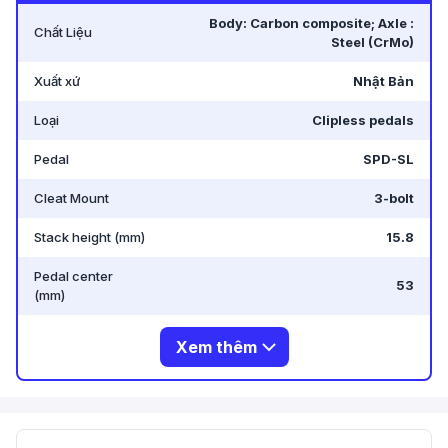
-
144 Nguyễn Oanh, Gò Vấp, Hồ Chí Minh 700000,
Body: Carbon composite; Axle :
Chất Liệu
Vietnam
.
Steel (CrMo)
Xuất xứ
Nhật Bản
Loại
Clipless pedals
Pedal
SPD-SL
Cleat Mount
3-bolt
Stack height (mm)
15.8
Pedal center
53
(mm)
Xem thêm