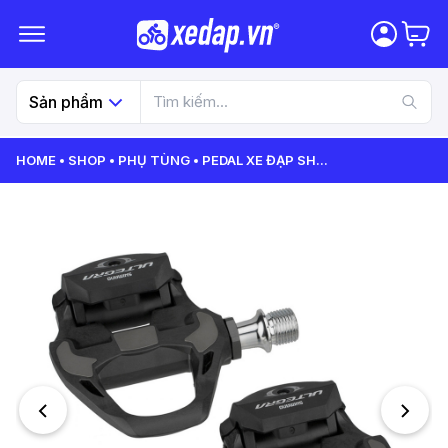
Sản phẩm
HOME
SHOP
PHỤ TÙNG
PEDAL XE ĐẠP SH
...