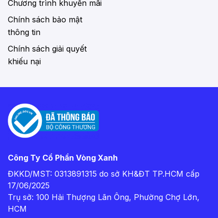
Chương trình khuyến mãi
Chính sách bảo mật
thông tin
Chính sách giải quyết
khiếu nại
Công Ty Cổ Phần Vòng Xanh
ĐKKD/MST: 0313891315 do sở KH&ĐT TP.HCM cấp
17/06/2025
Trụ sở: 100 Hải Thượng Lãn Ông, Phường Chợ Lớn,
HCM