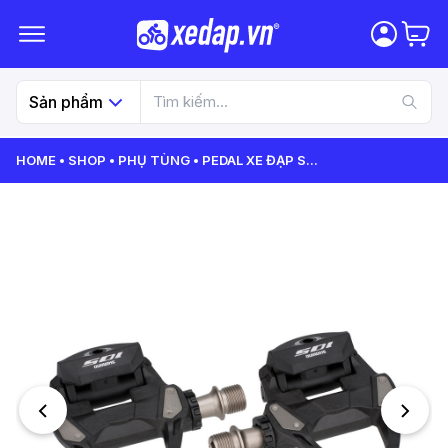
Sản phẩm
HOME
SHOP
PHỤ TÙNG
PEDAL XE ĐẠP S
...