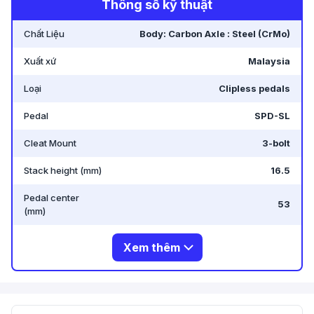
Thông số kỹ thuật
-
144 Nguyễn Oanh, Gò Vấp, Hồ Chí Minh 700000,
Chất Liệu
Body: Carbon Axle : Steel (CrMo)
Vietnam
.
Xuất xứ
Malaysia
Loại
Clipless pedals
Pedal
SPD-SL
Cleat Mount
3-bolt
Stack height (mm)
16.5
Pedal center
53
(mm)
Xem thêm