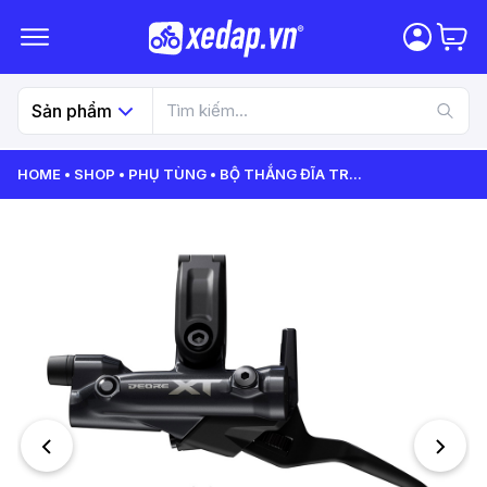
Sản phẩm
HOME
SHOP
PHỤ TÙNG
BỘ THẮNG ĐĨA TR
...