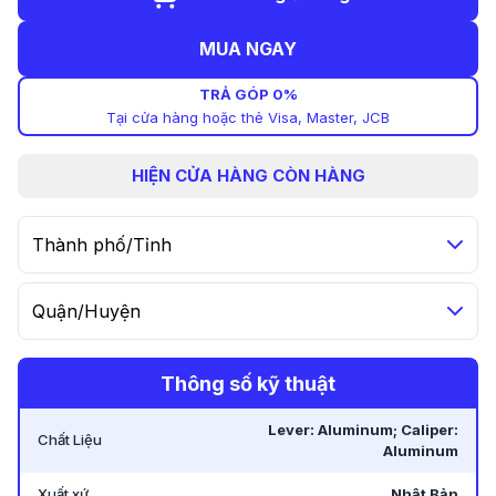
MUA NGAY
TRẢ GÓP 0%
Tại cửa hàng hoặc thẻ Visa, Master, JCB
HIỆN
CỬA HÀNG CÒN HÀNG
Thành phố/Tỉnh
Quận/Huyện
Thông số kỹ thuật
Lever: Aluminum; Caliper:
Chất Liệu
Aluminum
Xuất xứ
Nhật Bản