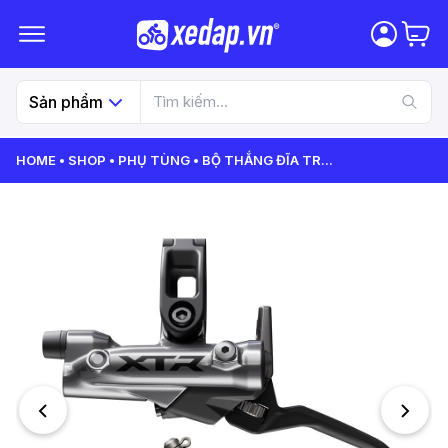
Sản phẩm
HOME
SHOP
PHỤ TÙNG
BỘ THẮNG ĐĨA TR
...