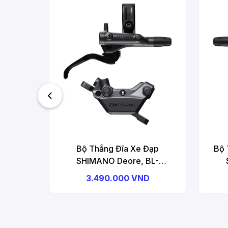
Bộ Thắng Đĩa Xe Đạp
Bộ 
SHIMANO Deore, BL-
M6200(R), BR-M6220(R), W/O
M620
3.490.000 VND
Adapter, Resin Pad (W/O FIN)
Adap