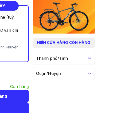
NÀY
ine (tuỳ
ư vấn chi
HIỆN
CỬA HÀNG CÒN HÀNG
rình Khuyến
Thành phố/Tỉnh
Quận/Huyện
Còn hàng
hàng