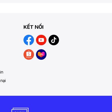
KẾT NỐI
in
 nại