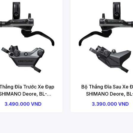
Thắng Đĩa Trước Xe Đạp
Bộ Thắng Đĩa Sau Xe 
SHIMANO Deore, BL-
SHIMANO Deore, BL
0(L), BR-M6220(F), W/O
M6200(R), BR-M6200(
3.490.000 VND
3.390.000 VND
ter, Resin Pad (W/O FIN)
W/O Adapter, Resin Pad
FIN)