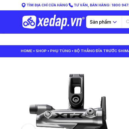
TÌM ĐỊA CHỈ CỬA HÀNG
TƯ VẤN, BÁN HÀNG: 1800 9473
Sản phẩm
HOME
SHOP
PHỤ TÙNG
BỘ THẮNG ĐĨA TRƯỚC SHIMAN