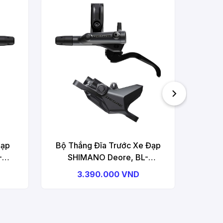
Đạp
Bộ Thắng Đĩa Trước Xe Đạp
Bộ Th
-
SHIMANO Deore, BL-
SH
R),
M6200(L), BR-M6200(F), W/O
M6200(
3.390.000 VND
 (W/O
Adapter, Resin Pad (W/O FIN)
Adapte