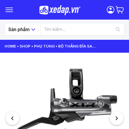
Sản phẩm
HOME
SHOP
PHỤ TÙNG
BỘ THẮNG ĐĨA SA
...