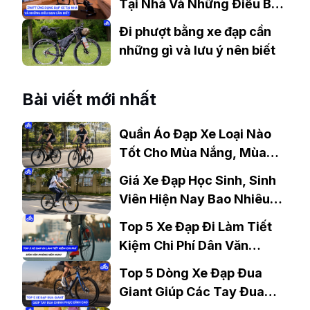
Tại Nhà Và Những Điều Bạn
Cần Biết.
Đi phượt bằng xe đạp cần
những gì và lưu ý nên biết
Bài viết mới nhất
Quần Áo Đạp Xe Loại Nào
Tốt Cho Mùa Nắng, Mùa
Mưa?
Giá Xe Đạp Học Sinh, Sinh
Viên Hiện Nay Bao Nhiêu?
Gợi Ý Mẫu Đáng Mua
Top 5 Xe Đạp Đi Làm Tiết
Kiệm Chi Phí Dân Văn
Phòng Nên Mua?
Top 5 Dòng Xe Đạp Đua
Giant Giúp Các Tay Đua