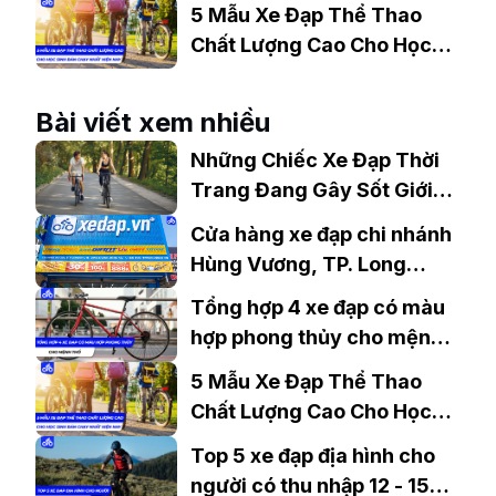
Chinh Phục Đỉnh Cao
5 Mẫu Xe Đạp Thể Thao
Chất Lượng Cao Cho Học
Sinh Bán Chạy Nhất Hiện
Nay
Bài viết xem nhiều
Những Chiếc Xe Đạp Thời
Trang Đang Gây Sốt Giới
Trẻ Dịp Tết 2022
Cửa hàng xe đạp chi nhánh
Hùng Vương, TP. Long
Khánh, Đồng Nai
Tổng hợp 4 xe đạp có màu
hợp phong thủy cho mệnh
Thổ
5 Mẫu Xe Đạp Thể Thao
Chất Lượng Cao Cho Học
Sinh Bán Chạy Nhất Hiện
Top 5 xe đạp địa hình cho
Nay
người có thu nhập 12 - 15