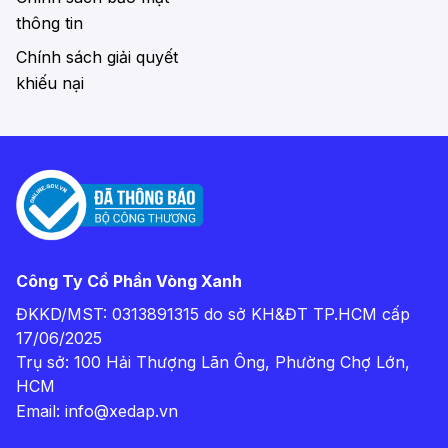
thông tin
Chính sách giải quyết
khiếu nại
Công Ty Cổ Phần Vòng Xanh
ĐKKD/MST: 0313891315 do sở KH&ĐT TP.HCM cấp
17/06/2025
Trụ sở: 100 Hải Thượng Lãn Ông, Phường Chợ Lớn,
HCM
Email:
info@xedap.vn