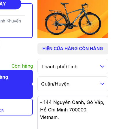
NÀY
rình Khuyến
HIỆN
CỬA HÀNG CÒN HÀNG
Còn hàng
Thành phố/Tỉnh
hàng
Quận/Huyện
-
144 Nguyễn Oanh, Gò Vấp,
Hồ Chí Minh 700000,
CB
Vietnam
.