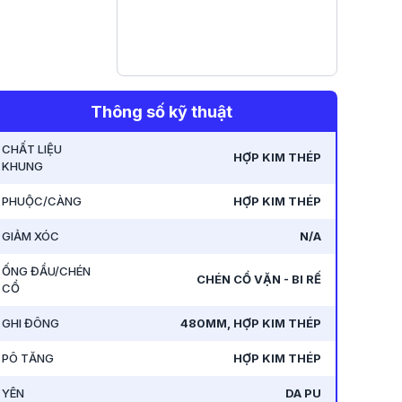
Thông số kỹ thuật
CHẤT LIỆU
HỢP KIM THÉP
KHUNG
PHUỘC/CÀNG
HỢP KIM THÉP
GIẢM XÓC
N/A
ỐNG ĐẦU/CHÉN
CHÉN CỔ VẶN - BI RẾ
CỔ
GHI ĐÔNG
480MM, HỢP KIM THÉP
PÔ TĂNG
HỢP KIM THÉP
YÊN
DA PU