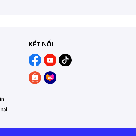
KẾT NỐI
in
 nại