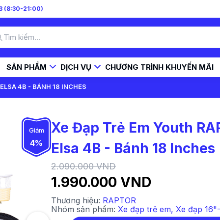
 (8:30-21:00)
SẢN PHẨM
DỊCH VỤ
CHƯƠNG TRÌNH KHUYẾN MÃI
ELSA 4B - BÁNH 18 INCHES
Xe Đạp Trẻ Em Youth R
Giảm
4%
Elsa 4B - Bánh 18 Inches
2.090.000 VND
1.990.000 VND
Thương hiệu:
RAPTOR
Nhóm sản phẩm:
Xe đạp trẻ em
,
Xe đạp 16"