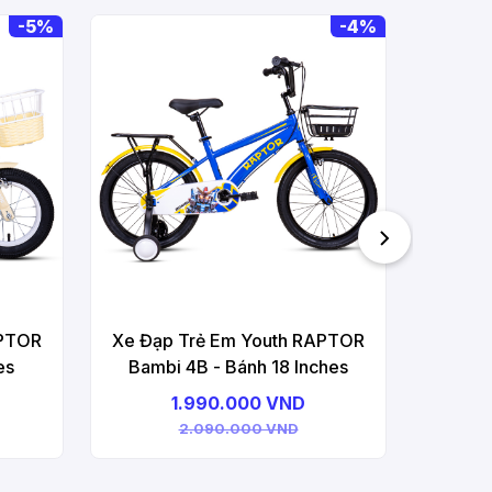
-
5%
-
4%
Xe Đạ
Bamb
APTOR
Xe Đạp Trẻ Em Youth RAPTOR
es
Bambi 4B - Bánh 18 Inches
1.990.000 VND
2.090.000 VND