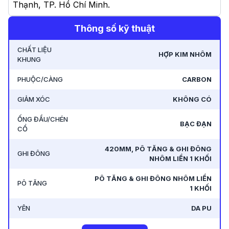
Thạnh, TP. Hồ Chí Minh
.
Thông số kỹ thuật
-
427 Phạm Văn Đồng, Phường Cổ Nhuế 1, Quận
Bắc Từ Liêm, Hà Nội - Nay 427 Phạm Văn Đồng,
CHẤT LIỆU
HỢP KIM NHÔM
Phường Xuân Đỉnh, Hà Nội
.
KHUNG
PHUỘC/CÀNG
CARBON
GIẢM XÓC
KHÔNG CÓ
ỐNG ĐẦU/CHÉN
BẠC ĐẠN
CỔ
420MM, PÔ TĂNG & GHI ĐÔNG
GHI ĐÔNG
NHÔM LIỀN 1 KHỐI
PÔ TĂNG & GHI ĐÔNG NHÔM LIỀN
PÔ TĂNG
1 KHỐI
YÊN
DA PU