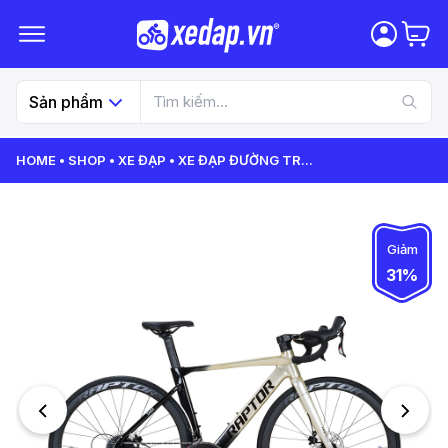
Sản phẩm
HOME
SHOP
XE ĐẠP
XE ĐẠP ĐƯỜNG TR
...
Giảm
31%