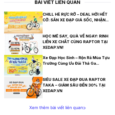
BÀI VIẾT LIÊN QUAN
CHILL HÈ RỰC RỠ – DEAL HỜI HẾT
CỠ: SĂN XE ĐẠP GIÁ SỐC, NHẬN
...
HỌC MÊ SAY, QUÀ VỀ NGAY: RINH
LIỀN XE CHẤT CÙNG RAPTOR TẠI
XEDAP.VN!
Xe Đạp Học Sinh – Rộn Rã Mùa Tựu
Trường Cùng Ưu Đãi Thả Ga
...
SIÊU SALE XE ĐẠP ĐUA RAPTOR
TAKA – GIẢM SÂU ĐẾN 30% TẠI
XEDAP.VN
Xem thêm bài viết liên quan