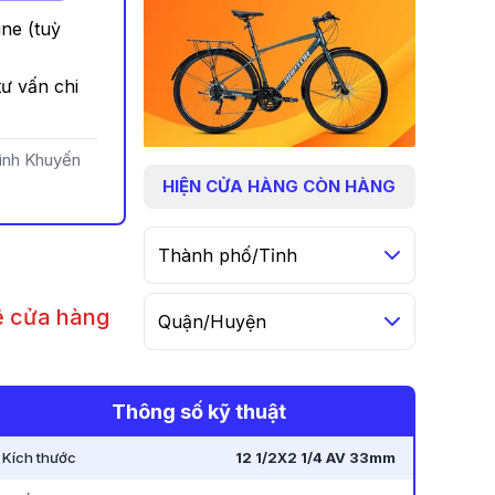
ine (tuỳ
ư vấn chi
rình Khuyến
HIỆN
CỬA HÀNG CÒN HÀNG
Thành phố/Tỉnh
hệ cửa hàng
Quận/Huyện
n
Thông số kỹ thuật
Kích thước
12 1/2X2 1/4 AV 33mm