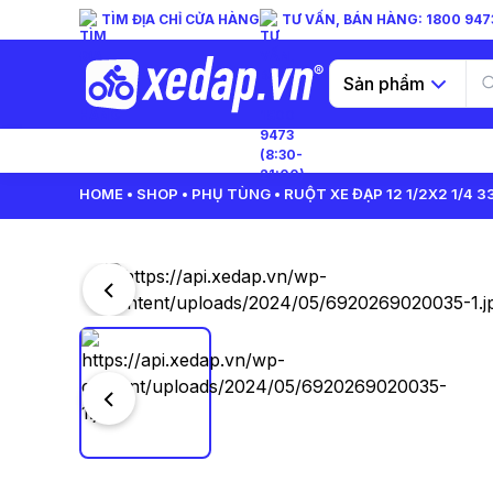
TÌM ĐỊA CHỈ CỬA HÀNG
TƯ VẤN, BÁN HÀNG: 1800 9473
Sản phẩm
HOME
SHOP
PHỤ TÙNG
RUỘT XE ĐẠP 12 1/2X2 1/4 