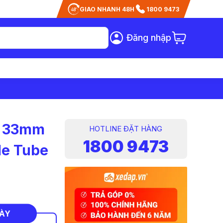
GIAO NHANH 48H
1800 9473
Đăng nhập
/4 33mm
HOTLINE ĐẶT HÀNG
1800 9473
le Tube
NÀY