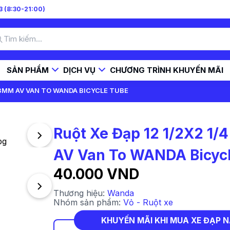
 (8:30-21:00)
SẢN PHẨM
DỊCH VỤ
CHƯƠNG TRÌNH KHUYẾN MÃI
33MM AV VAN TO WANDA BICYCLE TUBE
Ruột Xe Đạp 12 1/2X2 1
AV Van To WANDA Bicyc
40.000 VND
Thương hiệu:
Wanda
Nhóm sản phẩm:
Vỏ - Ruột xe
KHUYẾN MÃI KHI MUA XE ĐẠP 