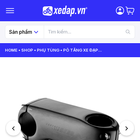
Sản phẩm
HOME
SHOP
PHỤ TÙNG
PÔ TĂNG XE ĐẠP
...