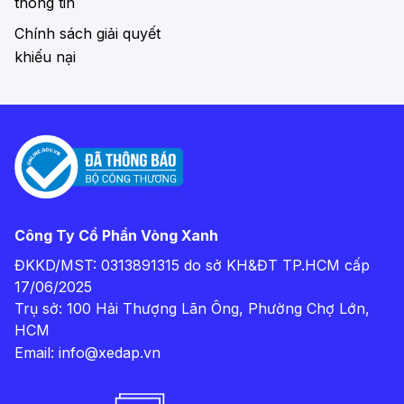
thông tin
Chính sách giải quyết
khiếu nại
Công Ty Cổ Phần Vòng Xanh
ĐKKD/MST: 0313891315 do sở KH&ĐT TP.HCM cấp
17/06/2025
Trụ sở: 100 Hải Thượng Lãn Ông, Phường Chợ Lớn,
HCM
Email:
info@xedap.vn