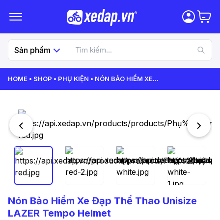
Sản phẩm
HOME
SHOP
PHỤ KIỆN
NÓN BẢO HIỂM XE
...
Nón Bảo Hiểm Xe Đạp Thể Thao Unisize
LAZER Tempo Helmet