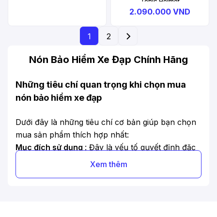
Tonic Helmet
2.090.000 VND
1
2
Nón Bảo Hiểm Xe Đạp Chính Hãng
Những tiêu chí quan trọng khi chọn mua
nón bảo hiểm xe đạp
Dưới đây là những tiêu chí cơ bản giúp bạn chọn
mua sản phẩm thích hợp nhất:
Mục đích sử dụng
: Đây là yếu tố quyết định đặc
điểm của từng loại nón. Ví dụ, nón bảo hiểm đi
Xem thêm
phượt thường có trọng lượng nhẹ và nhiều lỗ hở
để thông thoáng khí tối ưu. Còn nón bảo hiểm thể
thao sẽ có trọng lượng nặng hơn và kích thước lỗ
thông khí lớn nhằm tạo cảm giác êm ái khi đội và