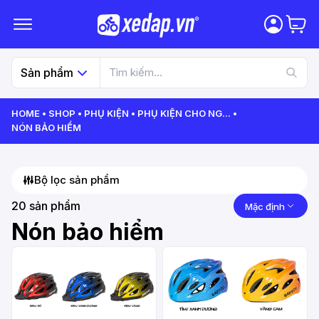
Sản phẩm
HOME
SHOP
PHỤ KIỆN
PHỤ KIỆN CHO NG
...
NÓN BẢO HIỂM
Bộ lọc sản phẩm
20
sản phẩm
Mặc định
Nón bảo hiểm