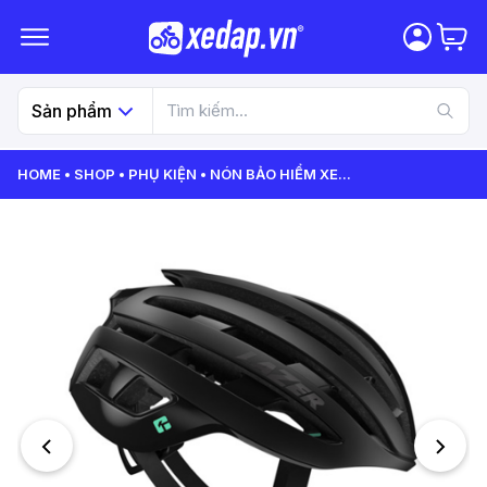
Sản phẩm
HOME
SHOP
PHỤ KIỆN
NÓN BẢO HIỂM XE
...