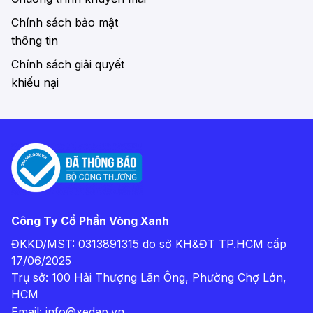
Chính sách bảo mật
thông tin
Chính sách giải quyết
khiếu nại
Công Ty Cổ Phần Vòng Xanh
ĐKKD/MST: 0313891315 do sở KH&ĐT TP.HCM cấp
17/06/2025
Trụ sở: 100 Hải Thượng Lãn Ông, Phường Chợ Lớn,
HCM
Email:
info@xedap.vn