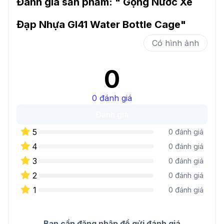
-
Đánh giá sản phẩm: "
122 Tên Lửa, Phường Bình Trị Đông B, Quận Bình
Gọng Nước Xe
Tân, TP. Hồ Chí Minh - Nay 122 Tên Lửa, Phường
Đạp Nhựa GI41 Water Bottle Cage
"
An Lạc, TP. Hồ Chí Minh
.
Có hình ảnh
-
14/1A Tô Ký, Xã Thới Tam Thôn, Huyện Hóc Môn,
TP. Hồ Chí Minh - Nay 14/1A Tô Ký, Xã Đông
0
Thạnh, TP. Hồ Chí Minh
.
0
đánh giá
-
427 Phạm Văn Đồng, Phường Cổ Nhuế 1, Quận
Đánh giá
Bắc Từ Liêm, Hà Nội - Nay 427 Phạm Văn Đồng,
Phường Xuân Đỉnh, Hà Nội
.
5
0
đánh giá
4
0
đánh giá
-
200-202 Đặng Văn Bi , Phường Trường Thọ,
3
0
đánh giá
Thành Phố Thủ Đức, TP Hồ Chí Minh - Nay 200-
2
0
đánh giá
202 Đặng Văn Bi , Phường Thủ Đức. TP Hồ Chí
1
0
đánh giá
Minh
.
-
144 Nguyễn Oanh, Gò Vấp, Hồ Chí Minh 700000,
Bạn cần đăng nhập để gửi đánh giá