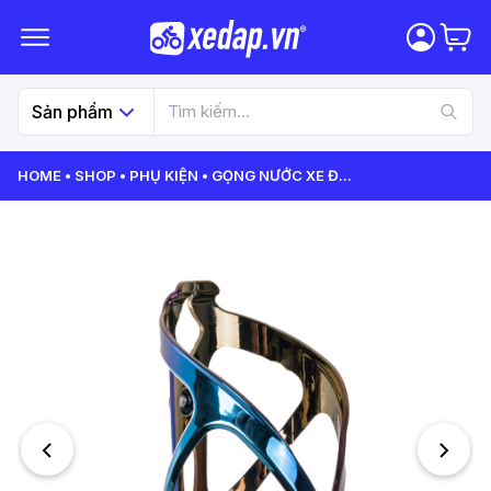
Sản phẩm
HOME
SHOP
PHỤ KIỆN
GỌNG NƯỚC XE Đ
...