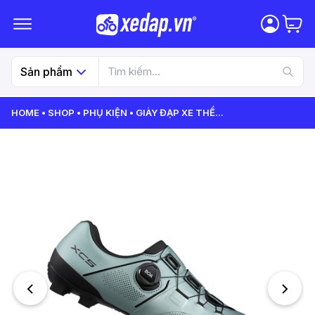
Sản phẩm
HOME
SHOP
PHỤ KIỆN
GIÀY ĐẠP XE THỂ
...