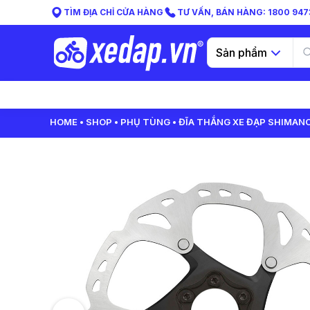
TÌM ĐỊA CHỈ CỬA HÀNG
TƯ VẤN, BÁN HÀNG: 1800 9473
Sản phẩm
HOME
SHOP
PHỤ TÙNG
ĐĨA THẮNG XE ĐẠP SHIMANO