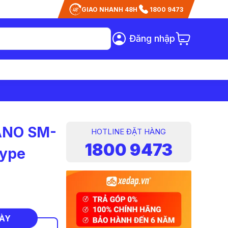
GIAO NHANH 48H
1800 9473
Đăng nhập
ANO SM-
HOTLINE ĐẶT HÀNG
1800 9473
Type
NÀY