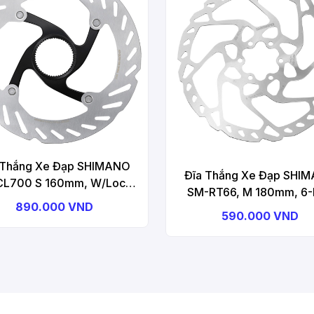
 Thắng Xe Đạp SHIMANO
Đĩa Thắng Xe Đạp SHI
CL700 S 160mm, W/Lock
SM-RT66, M 180mm, 6-
(External Spline) Rotor For
890.000 VND
Type
590.000 VND
Disc Brake