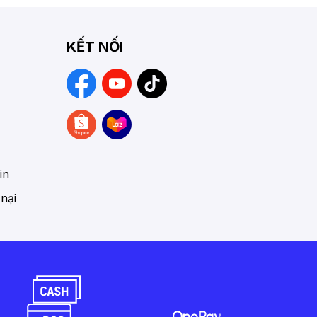
KẾT NỐI
in
 nại