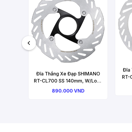
Đĩa
Đĩa Thắng Xe Đạp SHIMANO
RT-
RT-CL700 SS 140mm, W/Lock
Ring 
Ring (External Spline) Rotor For
890.000 VND
Disc Brake