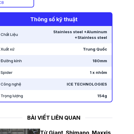
CB
Thông số kỹ thuật
Stainless steel +Aluminum
Chất Liệu
+Stainless steel
Xuất xứ
Trung Quốc
Đường kính
180mm
Spider
1 x nhôm
Công nghệ
ICE TECHNOLOGIES
Trọng lượng
154g
BÀI VIẾT LIÊN QUAN
Từ Giant, Shimano, Maxxis