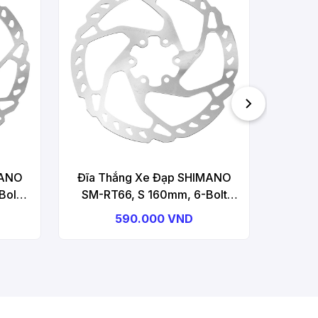
SM-RT
Ring (E
MANO
Đĩa Thắng Xe Đạp SHIMANO
Bolt
SM-RT66, S 160mm, 6-Bolt
Type Rotor For Disc Brake
590.000 VND