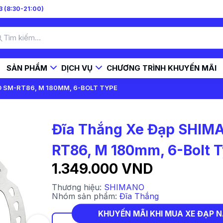
 (8:30-21:00)
SẢN PHẨM
DỊCH VỤ
CHƯƠNG TRÌNH KHUYẾN MÃI
 SM-RT86, M 180MM, 6-BOLT TYPE
Đĩa Thắng Xe Đạp SHIM
RT86, M 180mm, 6-Bolt 
1.349.000 VND
Thương hiệu:
SHIMANO
Nhóm sản phẩm:
Đĩa Thắng
KHUYẾN MÃI KHI MUA XE ĐẠP 