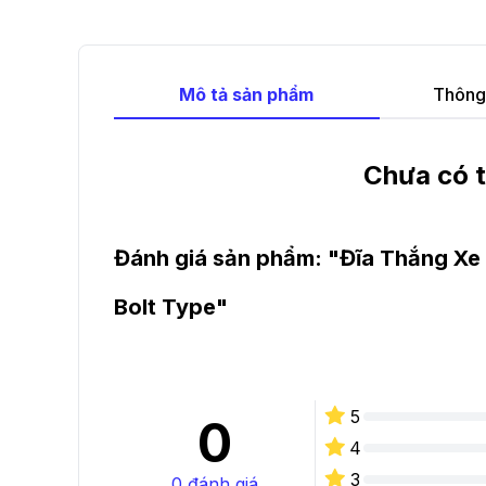
Mô tả sản phẩm
Thông 
Chưa có t
Đánh giá sản phẩm: "
Đĩa Thắng X
Bolt Type
"
5
0
4
3
0
đánh giá