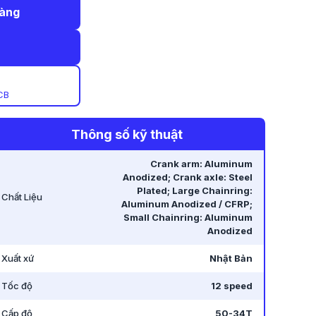
hàng
CB
Thông số kỹ thuật
Crank arm: Aluminum
Anodized; Crank axle: Steel
Plated; Large Chainring:
Chất Liệu
Aluminum Anodized / CFRP;
Small Chainring: Aluminum
Anodized
Xuất xứ
Nhật Bản
Tốc độ
12 speed
Cấp độ
50-34T