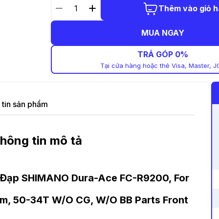
Thêm vào giỏ 
MUA NGAY
TRẢ GÓP 0%
Tại cửa hàng hoặc thẻ Visa, Master, J
tin sản phẩm
hông tin mô tả
e Đạp SHIMANO Dura-Ace FC-R9200, For
mm, 50-34T W/O CG, W/O BB Parts Front