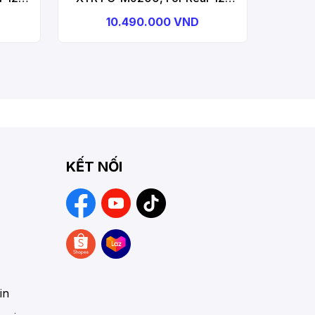
75mm,
Speed, Hollowtech 2, 165mm,
10.490.000 VND
, W/O
W/O Chainring, W/O CG, W/O
heel
BB Parts, Front Chainwheel
KẾT NỐI
in