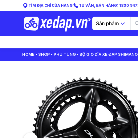
TÌM ĐỊA CHỈ CỬA HÀNG
TƯ VẤN, BÁN HÀNG: 1800 9473
Sản phẩm
HOME
SHOP
PHỤ TÙNG
BỘ GIÒ DĨA XE ĐẠP SHIMAN