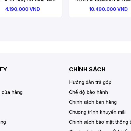
d, Hollowtech 2, 160mm,
Speed, Hollowtech 2, 1
4.190.000 VND
10.490.000 VND
-36T W/O CG, W/O BB
W/O Chainring, W/O CG
s, Black Front Chainwheel
BB Parts, Front Chainw
TY
CHÍNH SÁCH
Hướng dẫn trả góp
 cửa hàng
Chế độ bảo hành
Chính sách bán hàng
Chương trình khuyến mãi
ụng
Chính sách bảo mật thông t