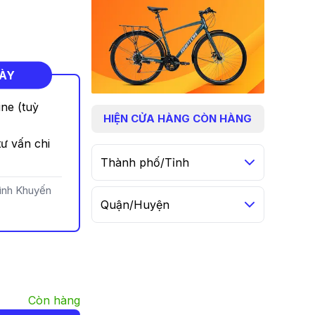
NÀY
ine (tuỳ
HIỆN
CỬA HÀNG CÒN HÀNG
ư vấn chi
Thành phố/Tỉnh
rình Khuyến
Quận/Huyện
Còn hàng