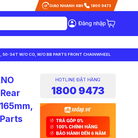
GIAO NHANH 48H
1800 9473
Đăng nhập
M, 50-34T W/O CG, W/O BB PARTS FRONT CHAINWHEEL
ANO
HOTLINE ĐẶT HÀNG
1800 9473
 Rear
, 165mm,
Parts