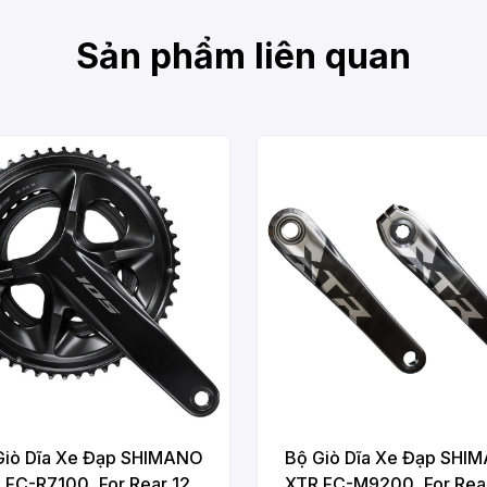
Sản phẩm liên quan
Giò Dĩa Xe Đạp SHIMANO
Bộ Giò Dĩa Xe Đạp SHI
 FC-R7100, For Rear 12-
XTR FC-M9200, For Rear