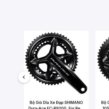
Bộ Giò Dĩa Xe Đạp SHIMANO
Bộ 
Dura-Ace FC-R9200, For Rear
105