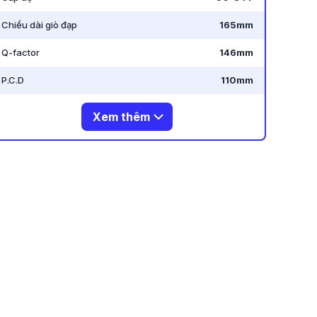
Chiều dài giò đạp
165mm
Q-factor
146mm
P.C.D
110mm
Xem thêm