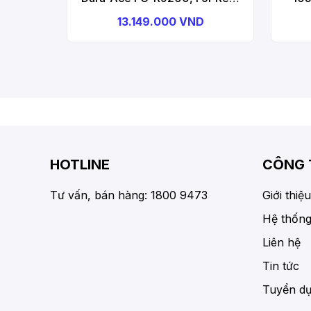
12-Speed, Hollowtech 2,
Spee
13.149.000 VND
160mm, 54-40T W/O CG, W/O
52
BB Parts Front Chainwheel
Part
HOTLINE
CÔNG 
Tư vấn, bán hàng: 1800 9473
Giới thiệu
Hệ thống
Liên hệ
Tin tức
Tuyển d