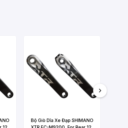
Bộ Gi
Ultegr
12-
172.
W/O 
W/E
MANO
Bộ Giò Dĩa Xe Đạp SHIMANO
 12-
XTR FC-M9200, For Rear 12-