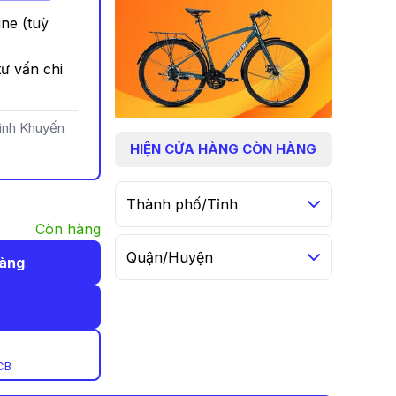
ine (tuỳ
ư vấn chi
rình Khuyến
HIỆN
CỬA HÀNG CÒN HÀNG
Thành phố/Tỉnh
Còn hàng
Quận/Huyện
hàng
CB