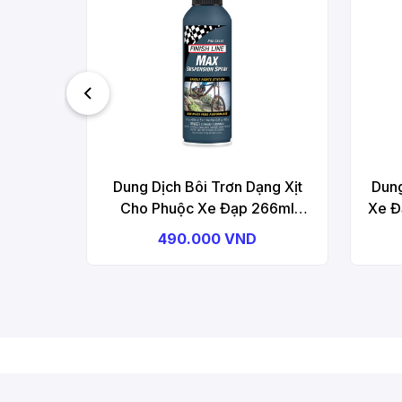
Dung Dịch Bôi Trơn Dạng Xịt
Dung
Cho Phuộc Xe Đạp 266ml
Xe Đ
Dạng Xịt FINISH LINE Max
L
490.000 VND
Suspension Spray Aerosol