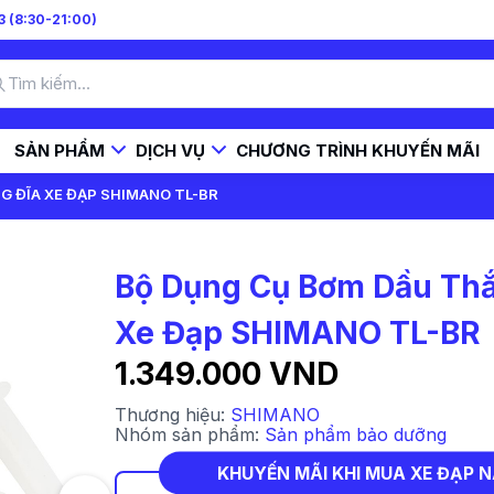
 (8:30-21:00)
SẢN PHẨM
DỊCH VỤ
CHƯƠNG TRÌNH KHUYẾN MÃI
G ĐĨA XE ĐẠP SHIMANO TL-BR
Bộ Dụng Cụ Bơm Dầu Thắ
Xe Đạp SHIMANO TL-BR
1.349.000 VND
Thương hiệu:
SHIMANO
Nhóm sản phẩm:
Sản phẩm bảo dưỡng
KHUYẾN MÃI KHI MUA XE ĐẠP 