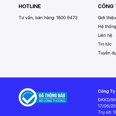
HOTLINE
CÔNG 
Tư vấn, bán hàng: 1800 9473
Giới thiệu
Hệ thống
Liên hệ
Tin tức
Tuyển d
Công Ty
ĐKKD/MS
17/06/20
Trụ sở: 