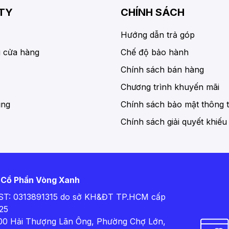
TY
CHÍNH SÁCH
Hướng dẫn trả góp
 cửa hàng
Chế độ bảo hành
Chính sách bán hàng
Chương trình khuyến mãi
ụng
Chính sách bảo mật thông t
Chính sách giải quyết khiếu
 Cổ Phần Vòng Xanh
T: 0313891315 do sở KH&ĐT TP.HCM cấp
25
100 Hải Thượng Lãn Ông, Phường Chợ Lớn,