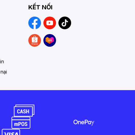
KẾT NỐI
in
 nại