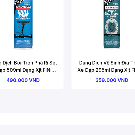
 Dịch Bôi Trơn Phá Rỉ Sét
Dung Dịch Vệ Sinh Đĩa T
ạp 509ml Dạng Xịt FINISH
Xe Đạp 295ml Dạng Xịt F
INE Chill Zone Aerosol
LINE Disc Brake Clean
490.000 VND
359.000 VND
Aerosol