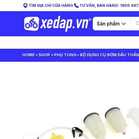
TÌM ĐỊA CHỈ CỬA HÀNG
TƯ VẤN, BÁN HÀNG: 1800 9473
Sản phẩm
HOME
SHOP
PHỤ TÙNG
BỘ DỤNG CỤ BƠM DẦU THẮN