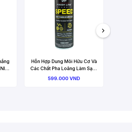
&
hắng
Hỗn Hợp Dung Môi Hữu Cơ Và
INISH
Các Chất Pha Loãng Làm Sạch
er
Bộ Truyền Động Xe Đạp 558ml
599.000 VND
Dạng Xịt FINISH LINE Speed
Degreaser Aerosol