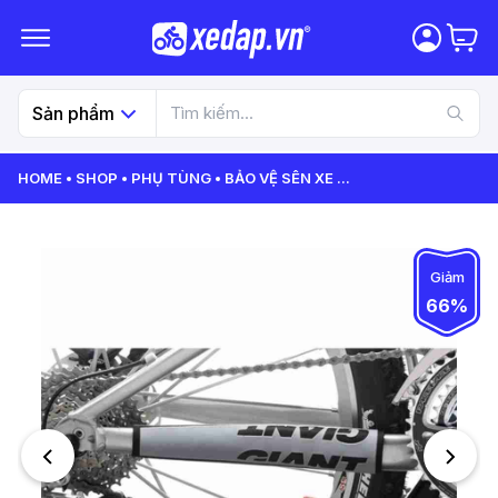
Sản phẩm
HOME
SHOP
PHỤ TÙNG
BẢO VỆ SÊN XE
...
Giảm
66%