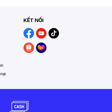
KẾT NỐI
in
 nại