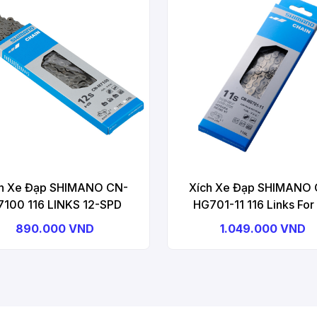
ch Xe Đạp SHIMANO CN-
Xích Xe Đạp SHIMANO 
100 116 LINKS 12-SPD
HG701-11 116 Links For 
Speed (Road/MTB/E-B
890.000 VND
1.049.000 VND
Compatible), 116 Lin
(W/Quick-Link, SM-CN900-11)
Bicycle Chain