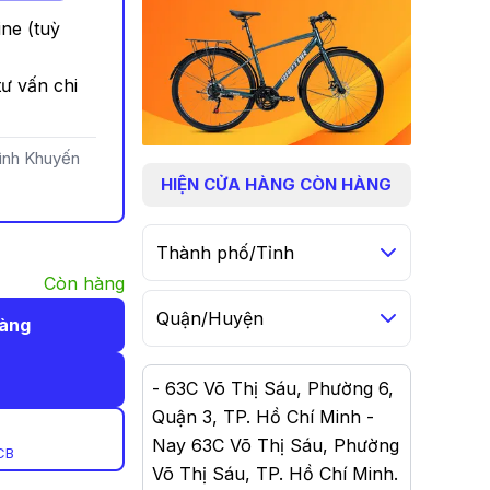
ine (tuỳ
ư vấn chi
rình Khuyến
HIỆN
CỬA HÀNG CÒN HÀNG
Thành phố/Tỉnh
Còn hàng
Quận/Huyện
hàng
-
63C Võ Thị Sáu, Phường 6,
Quận 3, TP. Hồ Chí Minh -
Nay 63C Võ Thị Sáu, Phường
CB
Võ Thị Sáu, TP. Hồ Chí Minh
.