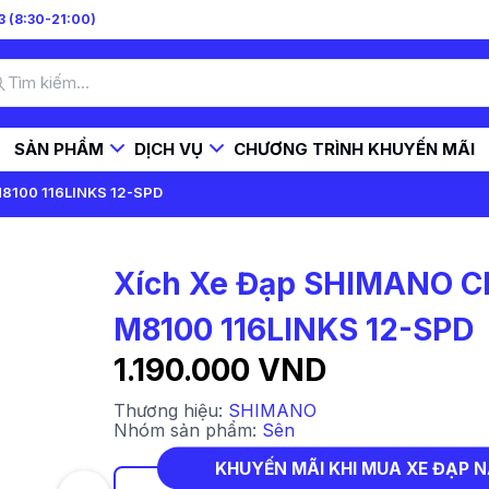
 (8:30-21:00)
SẢN PHẨM
DỊCH VỤ
CHƯƠNG TRÌNH KHUYẾN MÃI
8100 116LINKS 12-SPD
Xích Xe Đạp SHIMANO C
M8100 116LINKS 12-SPD
1.190.000 VND
Thương hiệu:
SHIMANO
Nhóm sản phẩm:
Sên
KHUYẾN MÃI KHI MUA XE ĐẠP 