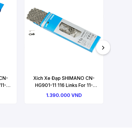
LG5
9/10/1
CN-
Xích Xe Đạp SHIMANO CN-
11-
HG901-11 116 Links For 11-
ike
Speed (Road/MTB/E-Bike
1.390.000 VND
ks
Compatible), 116 Links
(W/Quick-Link, SM-CN900-11)
Bicycle Chain