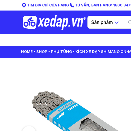
TÌM ĐỊA CHỈ CỬA HÀNG
TƯ VẤN, BÁN HÀNG: 1800 9473
Sản phẩm
HOME
SHOP
PHỤ TÙNG
XÍCH XE ĐẠP SHIMANO CN-M