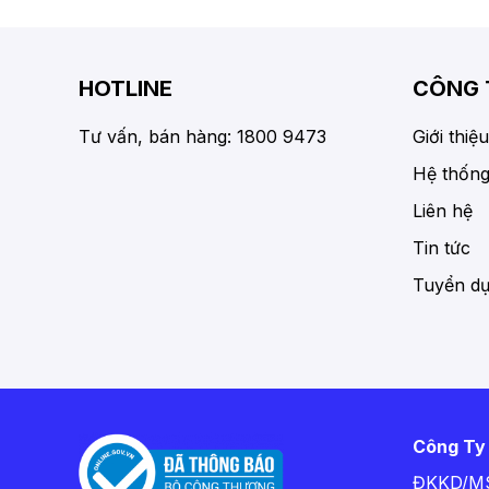
HOTLINE
CÔNG 
Tư vấn, bán hàng: 1800 9473
Giới thiệu
Hệ thống
Liên hệ
Tin tức
Tuyển d
Công Ty
ĐKKD/MS