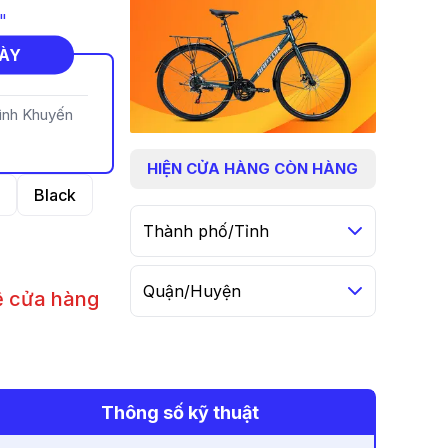
"
NÀY
rình Khuyến
HIỆN
CỬA HÀNG CÒN HÀNG
Black
Thành phố/Tỉnh
Quận/Huyện
hệ cửa hàng
n
Thông số kỹ thuật