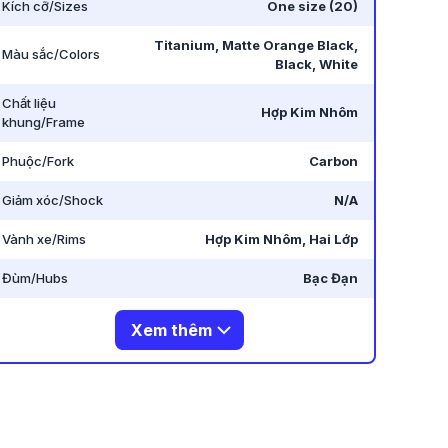
Kích cỡ/Sizes
One size (20)
Titanium, Matte Orange Black,
Màu sắc/Colors
Black, White
Chất liệu
Hợp Kim Nhôm
khung/Frame
Phuộc/Fork
Carbon
Giảm xóc/Shock
N/A
Vành xe/Rims
Hợp Kim Nhôm, Hai Lớp
Đùm/Hubs
Bạc Đạn
Xem thêm