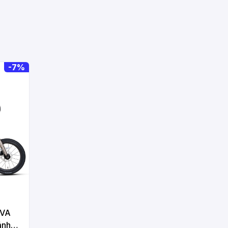
-
7%
AVA
ánh