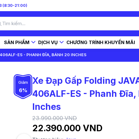
 (8:30-21:00)
SẢN PHẨM
DỊCH VỤ
CHƯƠNG TRÌNH KHUYẾN MÃI
406ALF-ES - PHANH ĐĨA, BÁNH 20 INCHES
Xe Đạp Gấp Folding JAV
Giảm
6%
406ALF-ES - Phanh Đĩa,
Inches
23.990.000 VND
22.390.000 VND