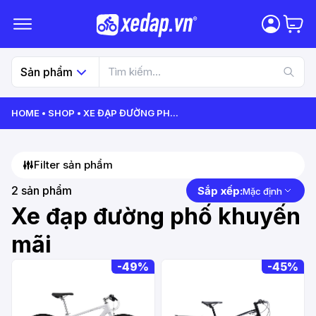
Sản phẩm
HOME
SHOP
XE ĐẠP ĐƯỜNG PH
...
Filter sản phẩm
2
sản phẩm
Sắp xếp:
Mặc định
Xe đạp đường phố khuyến
mãi
-
49%
-
45%