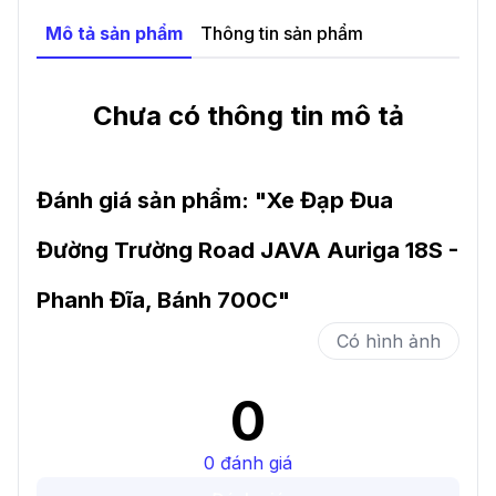
Tân, TP. Hồ Chí Minh - Nay 122 Tên Lửa, Phường
Mô tả sản phẩm
Thông tin sản phẩm
An Lạc, TP. Hồ Chí Minh
.
Chưa có thông tin mô tả
-
14/1A Tô Ký, Xã Thới Tam Thôn, Huyện Hóc Môn,
TP. Hồ Chí Minh - Nay 14/1A Tô Ký, Xã Đông
Thạnh, TP. Hồ Chí Minh
.
Đánh giá sản phẩm: "
Xe Đạp Đua
-
144 Nguyễn Oanh, Gò Vấp, Hồ Chí Minh 700000,
Đường Trường Road JAVA Auriga 18S -
Vietnam
.
Phanh Đĩa, Bánh 700C
"
Có hình ảnh
0
0
đánh giá