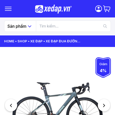
Sản phẩm
HOME
SHOP
XE ĐẠP
XE ĐẠP ĐUA ĐƯỜN
...
Giảm
4%