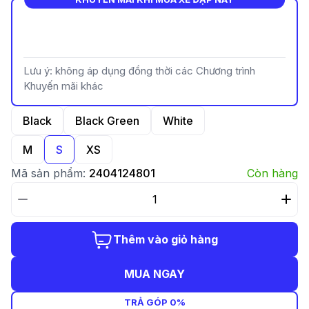
Lưu ý: không áp dụng đồng thời các Chương trình
Khuyến mãi khác
Black
Black Green
White
M
S
XS
Mã sản phẩm:
2404124801
Còn hàng
Thêm vào giỏ hàng
MUA NGAY
TRẢ GÓP 0%