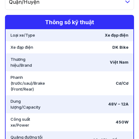
Quận/Huyện
Thông số kỹ thuật
Loại xe/Type
Xe đạp điện
Xe đạp điện
DK Bike
Thương
Việt Nam
hiệu/Brand
Phanh
(trước/sau)/Brake
Cơ/Cơ
(Front/Rear)
Dung
48V – 12A
lượng/Capacity
Công suất
450W
xe/Power
Quãng đường tối