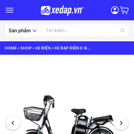
Sản phẩm
HOME
SHOP
XE ĐIỆN
XE ĐẠP ĐIỆN E-B
...