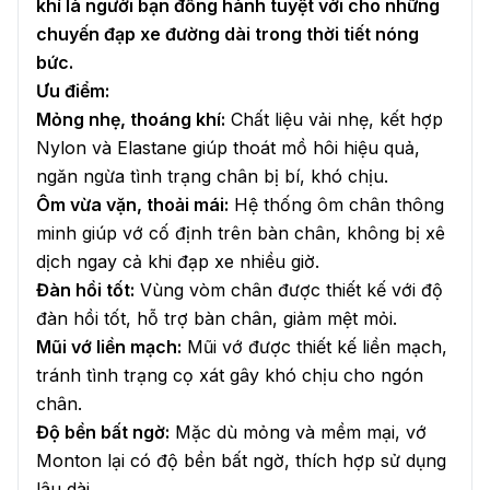
khí là người bạn đồng hành tuyệt vời cho những
chuyến đạp xe đường dài trong thời tiết nóng
bức.
Ưu điểm:
Mỏng nhẹ, thoáng khí:
Chất liệu vải nhẹ, kết hợp
Nylon và Elastane giúp thoát mồ hôi hiệu quả,
ngăn ngừa tình trạng chân bị bí, khó chịu.
Ôm vừa vặn, thoải mái:
Hệ thống ôm chân thông
minh giúp vớ cố định trên bàn chân, không bị xê
dịch ngay cả khi đạp xe nhiều giờ.
Đàn hồi tốt:
Vùng vòm chân được thiết kế với độ
đàn hồi tốt, hỗ trợ bàn chân, giảm mệt mỏi.
Mũi vớ liền mạch:
Mũi vớ được thiết kế liền mạch,
tránh tình trạng cọ xát gây khó chịu cho ngón
chân.
Độ bền bất ngờ:
Mặc dù mỏng và mềm mại, vớ
Monton lại có độ bền bất ngờ, thích hợp sử dụng
lâu dài.