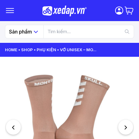
Sản phẩm
HOME
SHOP
PHỤ KIỆN
VỚ UNISEX – MO
...