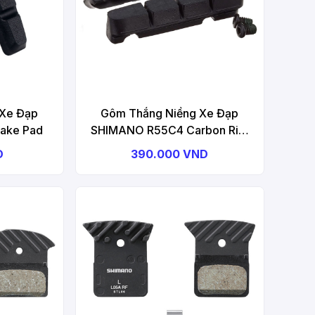
 Xe Đạp
Gôm Thắng Niềng Xe Đạp
rake Pad
SHIMANO R55C4 Carbon Rim
Brake Shoes And Fixing Bolts
D
390.000 VND