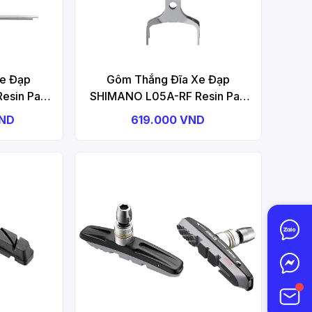
Xe Đạp
Gôm Thắng Đĩa Xe Đạp
esin Pad
SHIMANO L05A-RF Resin Pad
 25 Cặp,
W/ Fin (L05A-RF) – 1 Cặp, Pad
VND
619.000 VND
In
Spring, Combo Disc Brake Pad
sc Brake