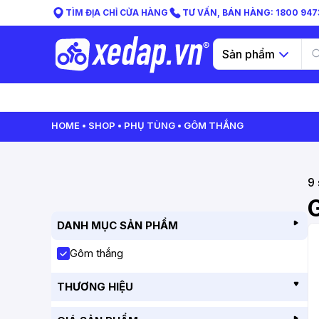
TÌM ĐỊA CHỈ CỬA HÀNG
TƯ VẤN, BÁN HÀNG: 1800 9473
Sản phẩm
HOME
SHOP
PHỤ TÙNG
GÔM THẮNG
9
DANH MỤC SẢN PHẨM
Gôm thắng
THƯƠNG HIỆU
GIANT