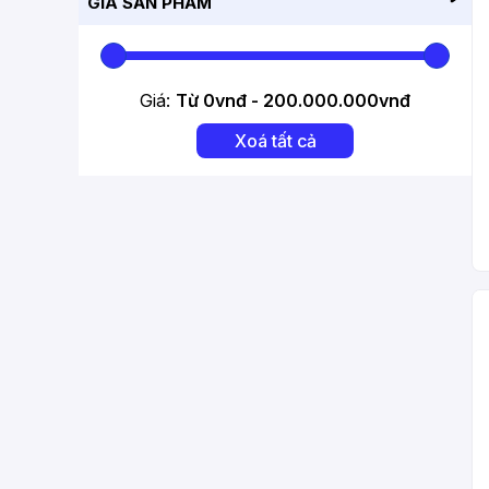
GIÁ SẢN PHẨM
CADEX
GI
Giá:
Từ
0
vnđ -
200.000.000
vnđ
SHIMANO
Xoá tất cả