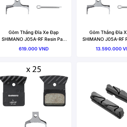
Gôm Thắng Đĩa Xe Đạp
Gôm Thắng Đĩa 
SHIMANO J05A-RF Resin Pad
SHIMANO J05A-RF R
W/ Fin (J05A-RF) – 1 Cặp, Pad
W/ Fin (J05A-RF) –
619.000 VND
13.590.000 
Spring, W/Split Pin, Combo
Pad Spring, W/Split Pin, 
Disc Brake Pad
Semi-Bulk Combo Di
Pad