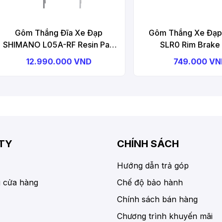
Gôm Thắng Đĩa Xe Đạp
Gôm Thắng Xe Đạ
SHIMANO L05A-RF Resin Pad
SLR0 Rim Brake
W/ Fin (L05A-RF), Pad Spring,
12.990.000 VND
749.000 V
25 Pairs, In Semi-Bulk Combo
Disc Brake Pad
TY
CHÍNH SÁCH
Hướng dẫn trả góp
 cửa hàng
Chế độ bảo hành
Chính sách bán hàng
Chương trình khuyến mãi