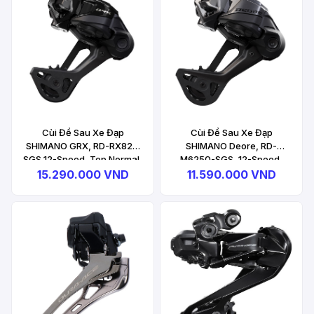
Cùi Đề Sau Xe Đạp
Cùi Đề Sau Xe Đạp
SHIMANO GRX, RD-RX827,
SHIMANO Deore, RD-
SGS 12-Speed, Top Normal,
M6250-SGS, 12-Speed,
Direct Attachment, 1ST
Top Normal, Direct
15.290.000 VND
11.590.000 VND
Group Rear Derailleur
Attachment, 1ST Group
Rear Derailleur