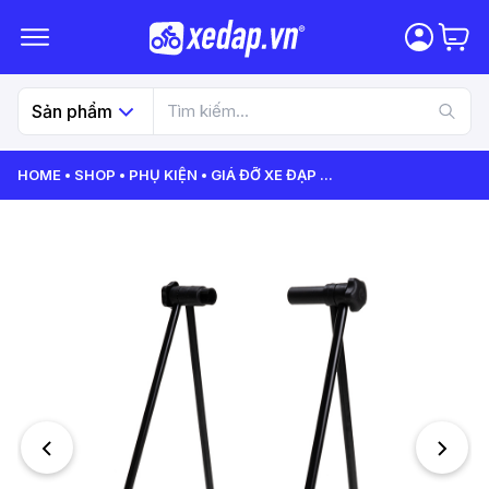
Sản phẩm
HOME
SHOP
PHỤ KIỆN
GIÁ ĐỠ XE ĐẠP
...