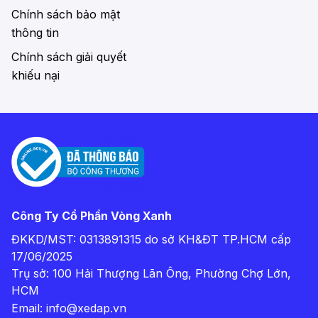
Chính sách bảo mật
thông tin
Chính sách giải quyết
khiếu nại
Công Ty Cổ Phần Vòng Xanh
ĐKKD/MST: 0313891315 do sở KH&ĐT TP.HCM cấp
17/06/2025
Trụ sở: 100 Hải Thượng Lãn Ông, Phường Chợ Lớn,
HCM
Email:
info@xedap.vn