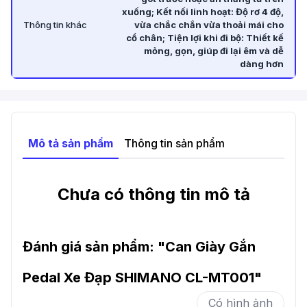
xuống; Kết nối linh hoạt: Độ rơ 4 độ,
Thông tin khác
vừa chắc chắn vừa thoải mái cho
cổ chân; Tiện lợi khi đi bộ: Thiết kế
mỏng, gọn, giúp đi lại êm và dễ
dàng hơn
Mô tả sản phẩm
Thông tin sản phẩm
Chưa có thông tin mô tả
Đánh giá sản phẩm: "
Can Giày Gắn
Pedal Xe Đạp SHIMANO CL-MT001
"
Có hình ảnh