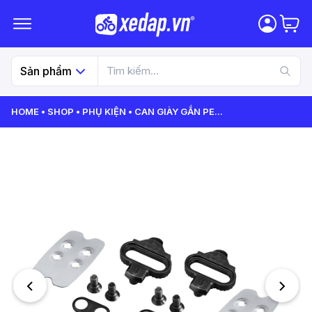
Sản phẩm
HOME
SHOP
PHỤ KIỆN
CAN GIÀY GẮN PE
...