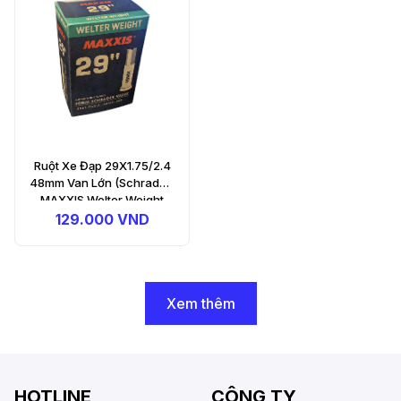
Ruột Xe Đạp 29X1.75/2.4
48mm Van Lớn (Schrader)
MAXXIS Welter Weight
Bicycle Tube
129.000 VND
Xem thêm
HOTLINE
CÔNG TY