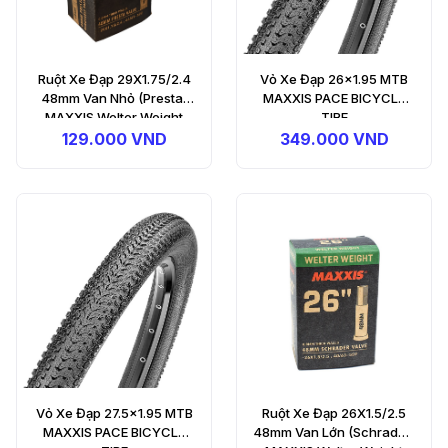
Ruột Xe Đạp 29X1.75/2.4
Vỏ Xe Đạp 26x1.95 MTB
48mm Van Nhỏ (Presta)
MAXXIS PACE BICYCLE
MAXXIS Welter Weight
TIRE
Bicycle Tube
129.000 VND
349.000 VND
Vỏ Xe Đạp 27.5x1.95 MTB
Ruột Xe Đạp 26X1.5/2.5
MAXXIS PACE BICYCLE
48mm Van Lớn (Schrader)