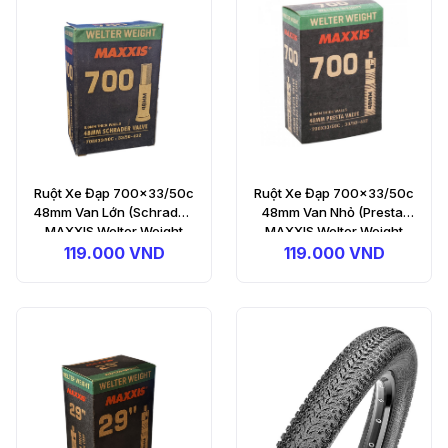
Ruột Xe Đạp 700x33/50c
Ruột Xe Đạp 700x33/50c
48mm Van Lớn (Schrader)
48mm Van Nhỏ (Presta)
MAXXIS Welter Weight
MAXXIS Welter Weight
Bicycle Tube
Bicycle Tube
119.000 VND
119.000 VND