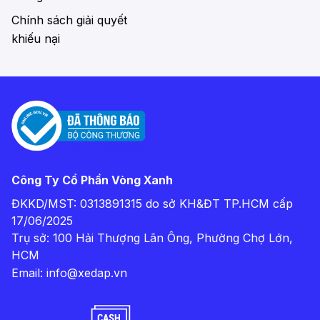
Chính sách giải quyết
khiếu nại
Công Ty Cổ Phần Vòng Xanh
ĐKKD/MST: 0313891315 do sở KH&ĐT TP.HCM cấp
17/06/2025
Trụ sở: 100 Hải Thượng Lãn Ông, Phường Chợ Lớn,
HCM
Email:
info@xedap.vn