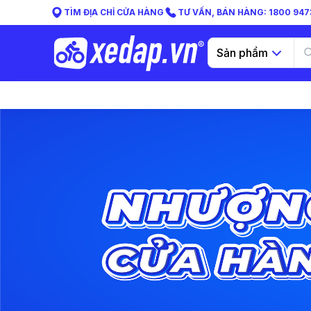
TÌM ĐỊA CHỈ CỬA HÀNG
TƯ VẤN, BÁN HÀNG: 1800 9473
Sản phẩm