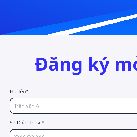
Đăng ký m
Họ Tên*
Số Điện Thoại*