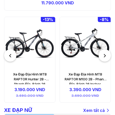
11.790.000 VND
-
8%
-
12%
Xe Đạp Địa Hình MTB
RAPTOR Hunter 3B -
Phanh Đĩa, Bánh 27.5
Inches
3.390.000 VND
3.890.000 VND
Xe Đạp Địa Hình MTB
RAPTOR M100 2B - Phanh
Đĩa, Bánh 26 Inches
3.390.000 VND
3.690.000 VND
XE ĐẠP NỮ
Xem tất cả