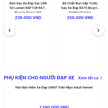
Bộ Chắn Bùn Gấp Trước
Bộ Chắn Bùn Trước Sau Xe
Sau Xe Đạp RA75 Bicycle
Đạp RA76 BICYCLE
Folding Fender
FENDER
259.000 VND
289.000 VND
PHỤ KIỆN CHO NGƯỜI ĐẠP XE
Xem tất cả
Nón Bảo Hiểm Xe Đạp GIANT Path Mips Adult Helmet
1.290.000 VND