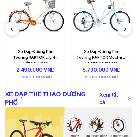
2B - Bánh 26 Inches
5.990.000 VND
6.490.000 VND
Xe Đạp Đường Phố
Touring RAPTOR Mocha 1B
- Bánh 24 Inches
5.790.000 VND
6.290.000 VND
XE ĐẠP THỂ THAO ĐƯỜNG
Xem tất
PHỐ
cả