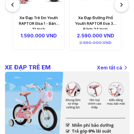
h
Xe Đạp Đường Phố
h
Youth RAPTOR Eva 3 -
T
Bánh 24 Inch
2.590.000 VND
2.890.000 VND
XE ĐẠP TRẺ EM
Xem tất cả