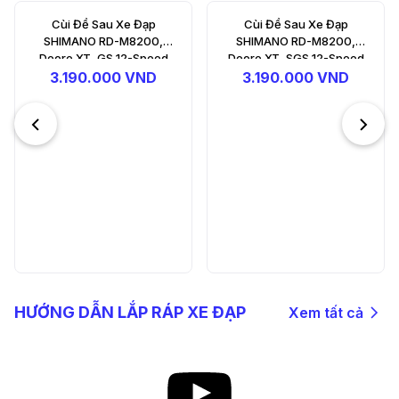
Cùi Đề Sau Xe Đạp
Bộ Thắng Đĩa Sau Xe Đạp
SHIMANO RD-M8200,
SHIMANO Deore, BL-
Deore XT, SGS 12-Speed
M6200(R), BR-M6200(R),
W/O Adapter, Resin Pad
3.190.000 VND
3.390.000 VND
(W/O FIN)
HƯỚNG DẪN LẮP RÁP XE ĐẠP
Xem tất cả