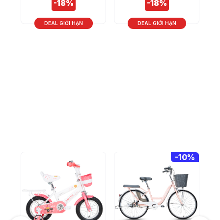
-
18%
DEAL GIỚI HẠN
DEAL GIỚI HẠN
-
10%
-
12%
Xe Đạp Trẻ Em Youth
RAPTOR Rock 2 -
Bánh 20 Inch
2.790.000 VND
3.190.000 VND