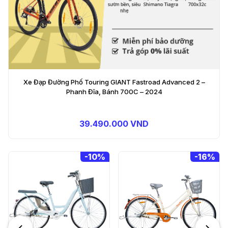
Xe Đạp Đường Phố Touring GIANT Fastroad Advanced 2 –
Phanh Đĩa, Bánh 700C – 2024
39.490.000 VND
-
16%
-
10%
Xe Đạp Đường Phố
Touring RAPTOR T100 -
Phanh Đĩa, Bánh 700C
3.390.000 VND
3.790.000 VND