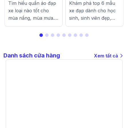
Tìm hiểu quần áo đạp
Khám phá top 6 mẫu
Mưa?
Ý Mẫu Đáng Mua
xe loại nào tốt cho
xe đạp dành cho học
mùa nắng, mùa mưa.
sinh, sinh viên đẹp,
Gợi ý cách chọn áo,
bền, dễ đi, phù hợp đi
quần, phụ kiện đạp xe
học, đi làm thêm và
thoáng mát, an toàn và
rèn luyện sức khỏe
thoải mái.
mỗi ngày.
Danh sách cửa hàng
Xem tất cả