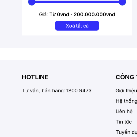
Giá:
Từ
0
vnđ -
200.000.000
vnđ
Xoá tất cả
HOTLINE
CÔNG 
Tư vấn, bán hàng: 1800 9473
Giới thiệu
Hệ thống
Liên hệ
Tin tức
Tuyển d